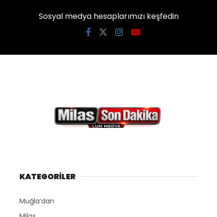
Sosyal medya hesaplarımızı keşfedin
İLETIŞIM
KÜNYE
WhatsApp
İhbar Hattı
Facebook
KATEGORİLER
Instagram
Muğla’dan
Milas