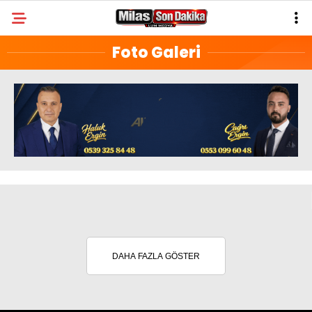
26.6
°
MUĞLA
Foto Galeri
GALERİ
VİDEO
YAZARLAR
MILAS
MUĞLA’DAN
ASAYIŞ
GÜNDEM
EKONOMI
SPOR
DAHA FAZLA GÖSTER
VEFAT
GENEL