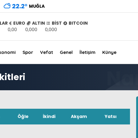
22.2
°
MUĞLA
LAR
EURO
ALTIN
BİST
BITCOIN
0,00
0,000
0,000
konomi
Spor
Vefat
Genel
İletişim
Künye
itleri
ş
Öğle
İkindi
Akşam
Yatsı