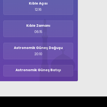
Kıble Açısı
12:16
Instagram
Kıble Zamanı
06:15
Youtube
Astronomik Güneş Doğuşu
20:10
Astronomik Güneş Batışı