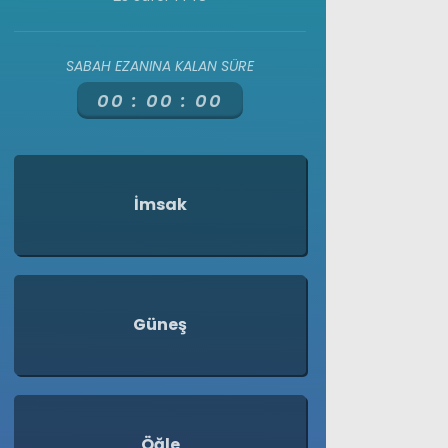
Milas
SABAH EZANINA KALAN SÜRE
Muğla’dan
00 :
00 :
00
Asayiş
Gündem
İmsak
Ekonomi
Spor
Vefat
Güneş
Genel
İletişim
Künye
Öğle