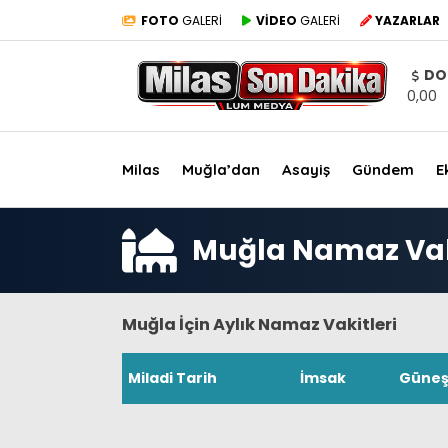
FOTO
GALERİ
VİDEO
GALERİ
YAZARLAR
DO
0,00
Milas
Muğla’dan
Asayiş
Gündem
E
Muğla Namaz Vak
Muğla İçin Aylık Namaz Vakitleri
Miladi Tarih
İmsak
Güne