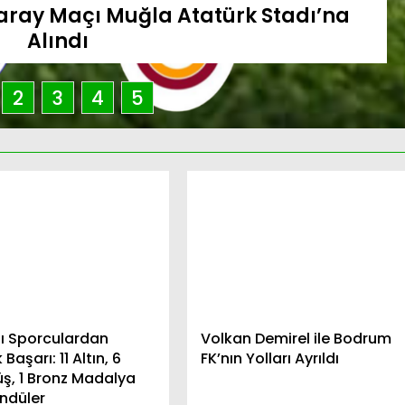
aray Maçı Muğla Atatürk Stadı’na
Alındı
2
3
4
5
lı Sporculardan
Volkan Demirel ile Bodrum
Başarı: 11 Altın, 6
FK’nın Yolları Ayrıldı
, 1 Bronz Madalya
öndüler