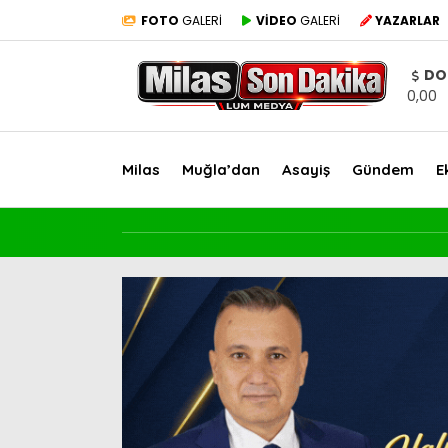
FOTO
GALERİ
VİDEO
GALERİ
YAZARLAR
DO
0,00
Milas
Muğla’dan
Asayiş
Gündem
E