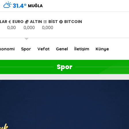
31.4
°
MUĞLA
LAR
EURO
ALTIN
BİST
BITCOIN
0,00
0,000
0,000
konomi
Spor
Vefat
Genel
İletişim
Künye
Spor