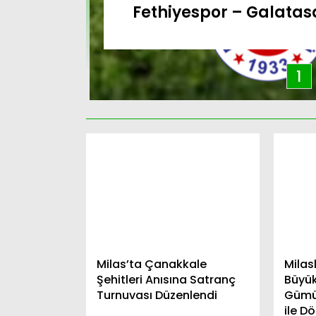
Fethiyespor – Galatas
1
Milas’ta Çanakkale
Milas
Şehitleri Anısına Satranç
Büyük 
Turnuvası Düzenlendi
Gümüş
ile D