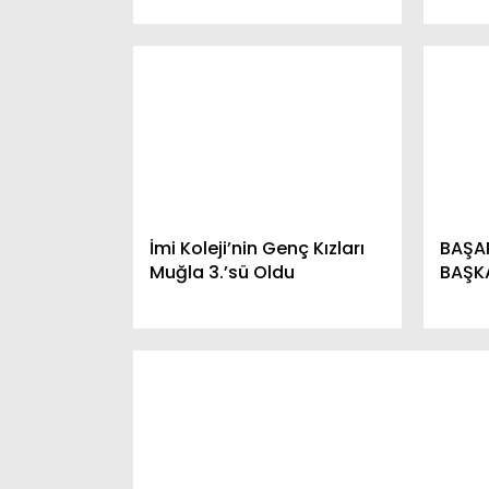
İmi Koleji’nin Genç Kızları
BAŞA
Muğla 3.’sü Oldu
BAŞK