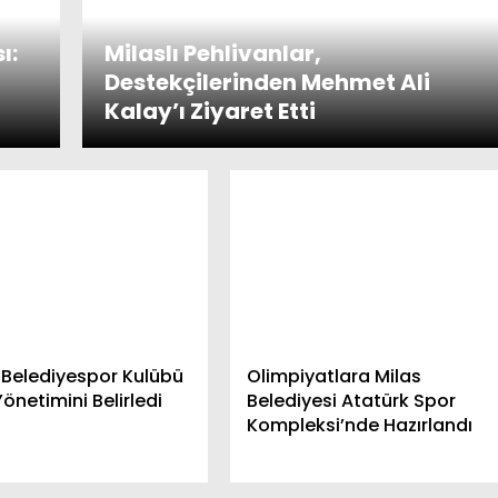
ı:
Milaslı Pehlivanlar,
Destekçilerinden Mehmet Ali
Kalay’ı Ziyaret Etti
 Belediyespor Kulübü
Olimpiyatlara Milas
Yönetimini Belirledi
Belediyesi Atatürk Spor
Kompleksi’nde Hazırlandı