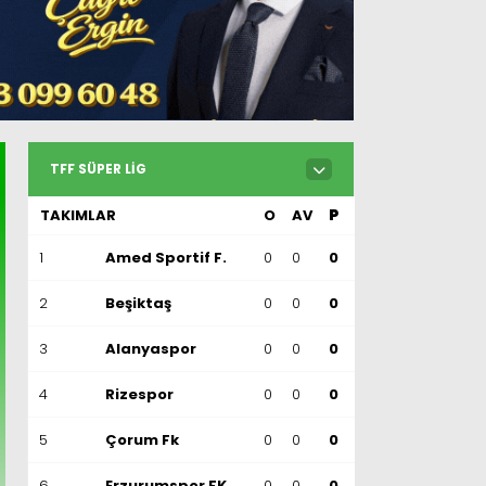
Milas
Muğla’dan
Asayiş
TFF SÜPER LIG
Gündem
TAKIMLAR
O
AV
P
Ekonomi
1
Amed Sportif F.
0
0
0
Spor
2
Beşiktaş
0
0
0
Vefat
3
Alanyaspor
0
0
0
Genel
4
Rizespor
0
0
0
İletişim
5
Çorum Fk
0
0
0
Künye
6
Erzurumspor FK
0
0
0