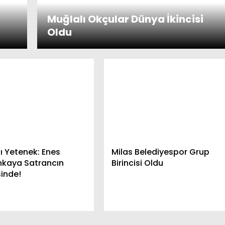
Muğlalı Okçular Dünya İkincisi
Oldu
lı Yetenek: Enes
Milas Belediyespor Grup
nkaya Satrancın
Birincisi Oldu
sinde!