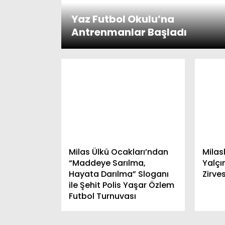
Yaz Futbol Okulu’na
Antrenmanlar Başladı
Milas Ülkü Ocakları’ndan
Milas
“Maddeye Sarılma,
Yalçı
Hayata Darılma” Sloganı
Zirve
ile Şehit Polis Yaşar Özlem
Futbol Turnuvası