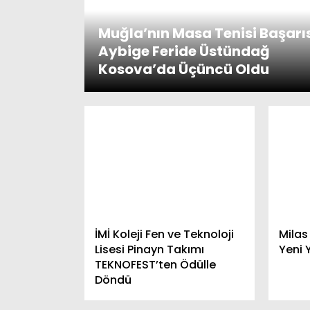
Muğla’nın Masa Tenisi Başarıs
Aybige Feride Üstündağ
Kosova’da Üçüncü Oldu
İMİ Koleji Fen ve Teknoloji
Milas
Lisesi Pinayn Takımı
Yeni 
TEKNOFEST’ten Ödülle
Döndü