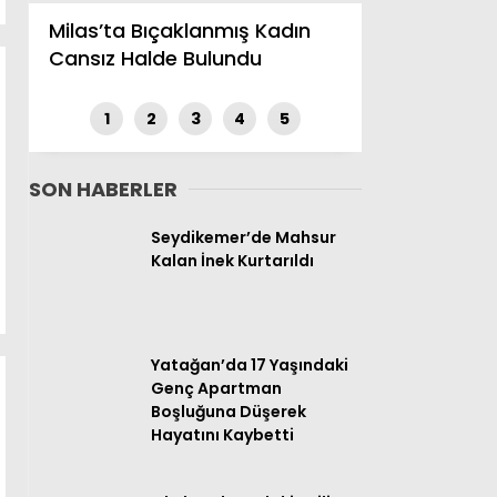
17
Samsunspor
0
0
0
Milas’ta Bıçaklanmış Kadın
Cansız Halde Bulundu
18
Trabzonspor
0
0
0
Instagram
1
2
3
4
5
Youtube
SON HABERLER
Seydikemer’de Mahsur
Kalan İnek Kurtarıldı
Yatağan’da 17 Yaşındaki
Genç Apartman
Boşluğuna Düşerek
Hayatını Kaybetti