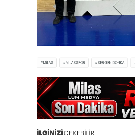
MILAS
MILASSPOR
SERGEN DONKA
İLGİNİZİ
ÇEKEBİLİR