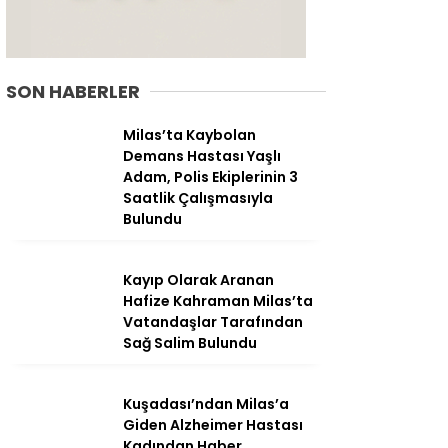
SON HABERLER
Milas’ta Kaybolan
Demans Hastası Yaşlı
Adam, Polis Ekiplerinin 3
Saatlik Çalışmasıyla
Bulundu
Kayıp Olarak Aranan
Hafize Kahraman Milas’ta
WhatsApp
Vatandaşlar Tarafından
İhbar Hattı
Sağ Salim Bulundu
Kuşadası’ndan Milas’a
Giden Alzheimer Hastası
Facebook
Kadından Haber