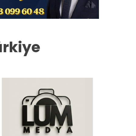
Milas
Muğla’dan
Asayiş
ürkiye
Gündem
Ekonomi
Spor
Vefat
Genel
İletişim
Künye