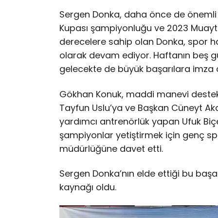
Sergen Donka, daha önce de önemli b
Kupası şampiyonluğu ve 2023 Muaythai
derecelere sahip olan Donka, spor h
olarak devam ediyor. Haftanın beş
gelecekte de büyük başarılara imza 
Gökhan Konuk, maddi manevi destek
Tayfun Uslu’ya ve Başkan Cüneyt Aka
yardımcı antrenörlük yapan Ufuk Biçen’
şampiyonlar yetiştirmek için genç spo
müdürlüğüne davet etti.
Sergen Donka’nın elde ettiği bu başarı
kaynağı oldu.