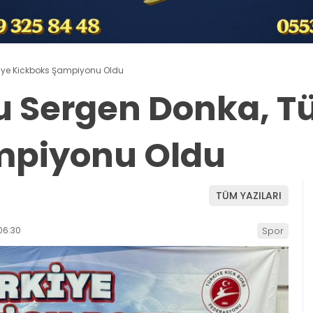
kiye Kickboks Şampiyonu Oldu
cu Sergen Donka, T
mpiyonu Oldu
TÜM YAZILARI
06:30
Spor