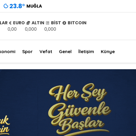
23.8
°
MUĞLA
LAR
EURO
ALTIN
BİST
BITCOIN
0,00
0,000
0,000
konomi
Spor
Vefat
Genel
İletişim
Künye