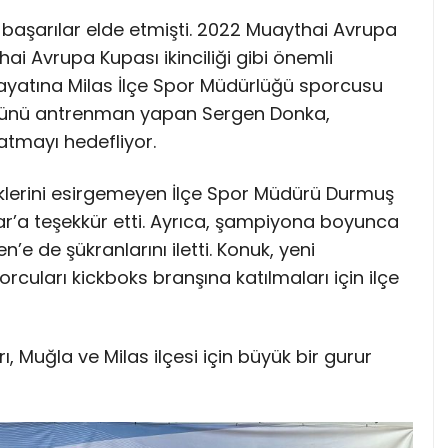
aşarılar elde etmişti. 2022 Muaythai Avrupa
 Avrupa Kupası ikinciliği gibi önemli
ayatına Milas İlçe Spor Müdürlüğü sporcusu
 günü antrenman yapan Sergen Donka,
atmayı hedefliyor.
lerini esirgemeyen İlçe Spor Müdürü Durmuş
r’a teşekkür etti. Ayrıca, şampiyona boyunca
e de şükranlarını iletti. Konuk, yeni
rcuları kickboks branşına katılmaları için ilçe
, Muğla ve Milas ilçesi için büyük bir gurur