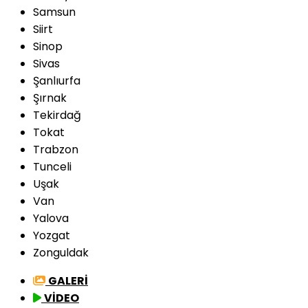
Samsun
Siirt
Sinop
Sivas
Şanlıurfa
Şırnak
Tekirdağ
Tokat
Trabzon
Tunceli
Uşak
Van
Yalova
Yozgat
Zonguldak
GALERİ
VİDEO