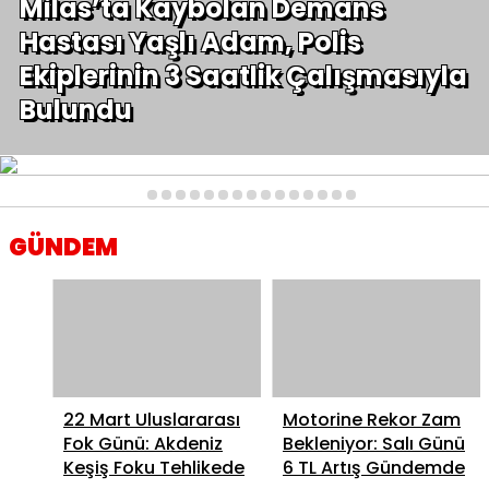
Milas’ta Kaybolan Demans
Hastası Yaşlı Adam, Polis
Ekiplerinin 3 Saatlik Çalışmasıyla
Bulundu
1
2
3
4
5
6
7
8
9
10
11
12
13
14
15
GÜNDEM
22 Mart Uluslararası
Motorine Rekor Zam
Fok Günü: Akdeniz
Bekleniyor: Salı Günü
Keşiş Foku Tehlikede
6 TL Artış Gündemde