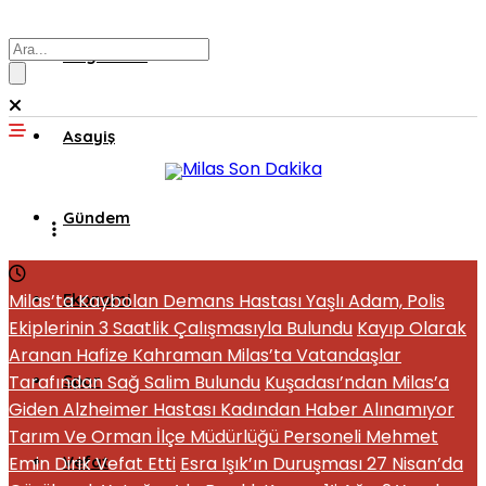
Muğla’dan
Asayiş
Gündem
Milas’ta Kaybolan Demans Hastası Yaşlı Adam, Polis
Ekonomi
Ekiplerinin 3 Saatlik Çalışmasıyla Bulundu
Kayıp Olarak
Aranan Hafize Kahraman Milas’ta Vatandaşlar
Tarafından Sağ Salim Bulundu
Spor
Kuşadası’ndan Milas’a
Giden Alzheimer Hastası Kadından Haber Alınamıyor
Tarım Ve Orman İlçe Müdürlüğü Personeli Mehmet
Emin Dirik Vefat Etti
Vefat
Esra Işık’ın Duruşması 27 Nisan’da