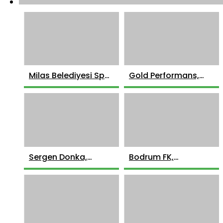
Milas Belediyesi Spor
Gold Performans,
Okulları’nın Açılışı
Geleceğin Yıldızlarını
Gerçekleşti
Arıyor
Sergen Donka,
Bodrum FK,
Muaythai Türkiye
Galatasaray
Şampiyonu Oldu!
Deplasmanında