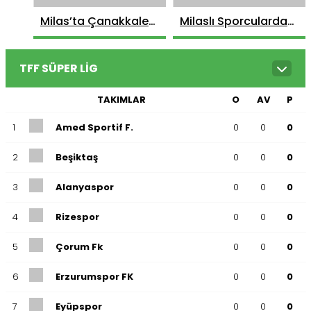
Milas’ta Çanakkale
Milaslı Sporculardan
Şehitleri Anısına
Büyük Başarı: 11 Altın,
Satranç Turnuvası
6 Gümüş, 1 Bronz
Düzenlendi
Madalya ile Döndüler
TFF SÜPER LIG
TAKIMLAR
O
AV
P
1
Amed Sportif F.
0
0
0
2
Beşiktaş
0
0
0
3
Alanyaspor
0
0
0
4
Rizespor
0
0
0
5
Çorum Fk
0
0
0
6
Erzurumspor FK
0
0
0
7
Eyüpspor
0
0
0