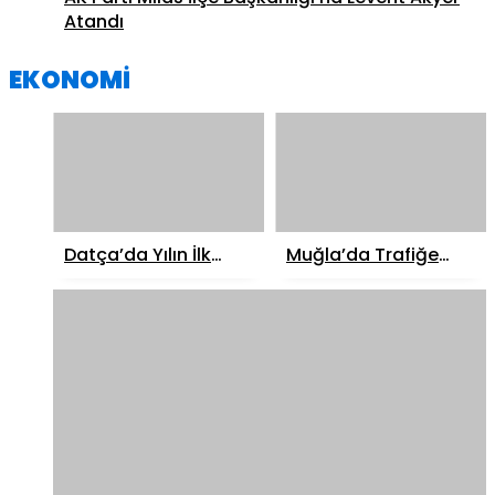
Atandı
EKONOMİ
Datça’da Yılın İlk
Muğla’da Trafiğe
Çağla Badem
Kayıtlı Araç Sayısı
Hasadı Başladı
768 Bini Aştı