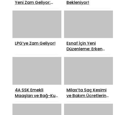
Yeni Zam Geliyor:
Bekleniyor!
Ekim Ayında %5-15
Artış Bekleniyor!
LPG’ye Zam Geliyor!
Esnaf İçin Yeni
Düzenleme: Erken
Emeklilik Kapıda!
4A SSK Emekli
Milas’ta Saç Kesimi
Maaşları ve Bağ-Kur
ve Bakım Ücretlerine
Emekli Maaşları
Gelen Yeni Zam
Ödeme Tarihleri Belli
Oranları Belli Oldu
Oldu