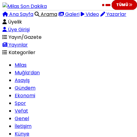
TÜMÜ
TÜMÜ
TÜMÜ
TÜMÜ
TÜMÜ
TÜMÜ
TÜMÜ
TÜMÜ
TÜMÜ
TÜMÜ
Ana Sayfa
Arama
Galeri
Video
Yazarlar
Üyelik
Üye Girişi
Yayın/Gazete
Yayınlar
Kategoriler
Milas
Muğla’dan
Asayiş
Gündem
Ekonomi
Spor
Vefat
Genel
İletişim
Künye