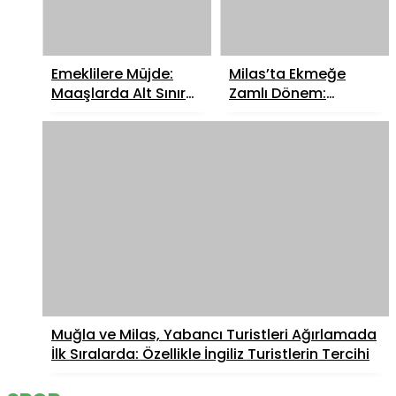
Emeklilere Müjde:
Milas’ta Ekmeğe
Maaşlarda Alt Sınır
Zamlı Dönem:
Yükseliyor
7,5₺’den 10₺’ye
Yükseldi
Muğla ve Milas, Yabancı Turistleri Ağırlamada
İlk Sıralarda: Özellikle İngiliz Turistlerin Tercihi