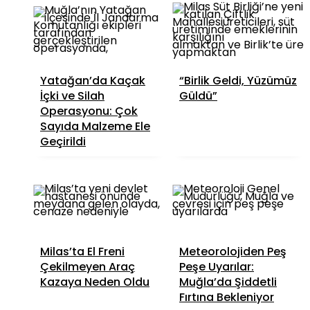
Yatağan’da Kaçak
“Birlik Geldi, Yüzümüz
İçki ve Silah
Güldü”
Operasyonu: Çok
Sayıda Malzeme Ele
Geçirildi
Milas’ta El Freni
Meteorolojiden Peş
Çekilmeyen Araç
Peşe Uyarılar:
Kazaya Neden Oldu
Muğla’da Şiddetli
Fırtına Bekleniyor