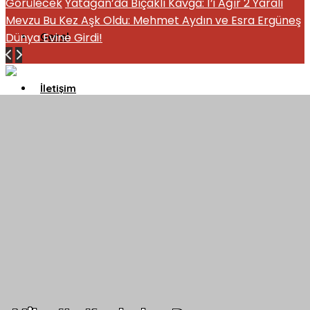
Görülecek
Yatağan’da Bıçaklı Kavga: 1’i Ağır 2 Yaralı
Mevzu Bu Kez Aşk Oldu: Mehmet Aydın ve Esra Ergüneş
Dünya Evine Girdi!
Genel
İletişim
Künye