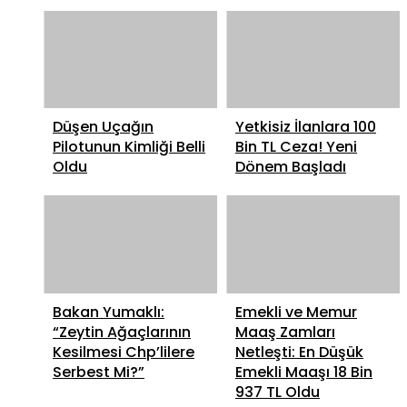
Düşen Uçağın
Yetkisiz İlanlara 100
Pilotunun Kimliği Belli
Bin TL Ceza! Yeni
Oldu
Dönem Başladı
Bakan Yumaklı:
Emekli ve Memur
“Zeytin Ağaçlarının
Maaş Zamları
Kesilmesi Chp’lilere
Netleşti: En Düşük
Serbest Mi?”
Emekli Maaşı 18 Bin
937 TL Oldu