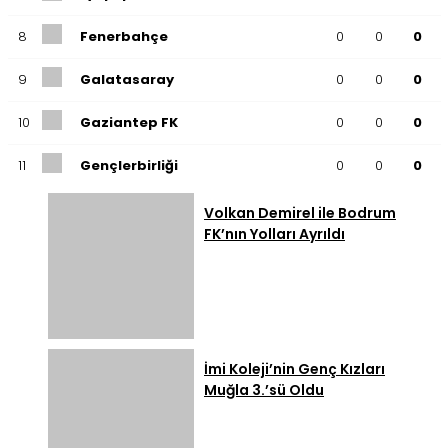
8
Fenerbahçe
0
0
0
9
Galatasaray
0
0
0
10
Gaziantep FK
0
0
0
11
Gençlerbirliği
0
0
0
12
Göztepe
0
0
0
Volkan Demirel ile Bodrum
FK’nın Yolları Ayrıldı
13
Başakşehir
0
0
0
14
Kasımpaşa
0
0
0
15
Kocaelispor
0
0
0
İmi Koleji’nin Genç Kızları
16
Konyaspor
0
0
0
Muğla 3.’sü Oldu
17
Samsunspor
0
0
0