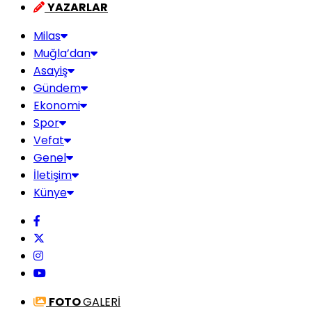
YAZARLAR
Milas
Muğla’dan
Asayiş
Gündem
Ekonomi
Spor
Vefat
Genel
İletişim
Künye
FOTO
GALERİ