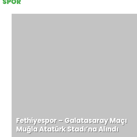
SPOR
Fethiyespor – Galatasaray Maçı
Muğla Atatürk Stadı’na Alındı