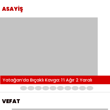
ASAYİŞ
Yatağan’da Bıçaklı Kavga: 1’i Ağır 2 Yaralı
1
2
3
4
5
6
7
8
9
10
VEFAT