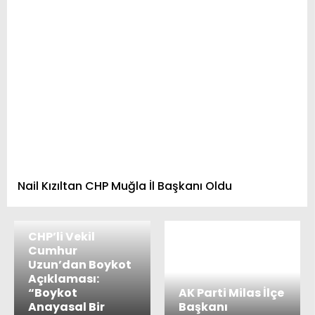
Nail Kızıltan CHP Muğla İl Başkanı Oldu
CHP’li Vekil
Cumhur
Uzun’dan Boykot
Açıklaması:
“Boykot
AK Parti Milas İlçe
Anayasal Bir
Başkanı