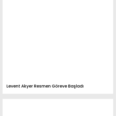
İLETIŞIM
KÜNYE
WhatsApp
İhbar Hattı
Facebook
Levent Akyer Resmen Göreve Başladı
Instagram