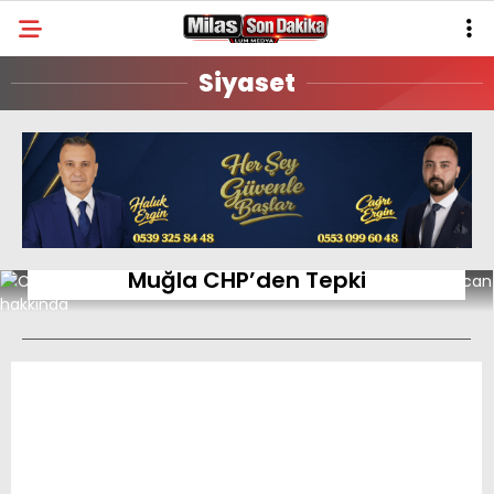
24.3
°
MUĞLA
Siyaset
GALERİ
VİDEO
YAZARLAR
MILAS
MUĞLA’DAN
Tanju Özcan’a Gözaltı Kararına
ASAYIŞ
Muğla CHP’den Tepki
GÜNDEM
EKONOMI
SPOR
VEFAT
GENEL