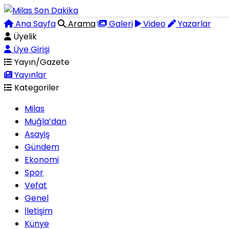
Ana Sayfa
Arama
Galeri
Video
Yazarlar
Üyelik
Üye Girişi
Yayın/Gazete
Yayınlar
Kategoriler
Milas
Muğla’dan
Asayiş
Gündem
Ekonomi
Spor
Vefat
Genel
İletişim
Künye