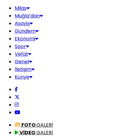
Milas
Muğla’dan
Asayiş
Gündem
Ekonomi
Spor
Vefat
Genel
İletişim
Künye
FOTO
GALERİ
VİDEO
GALERİ