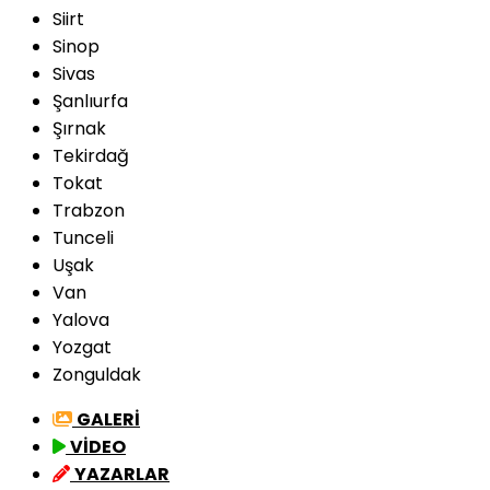
Siirt
Sinop
Sivas
Şanlıurfa
Şırnak
Tekirdağ
Tokat
Trabzon
Tunceli
Uşak
Van
Yalova
Yozgat
Zonguldak
GALERİ
VİDEO
YAZARLAR