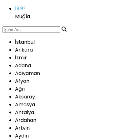
19.8
°
Muğla
İstanbul
Ankara
İzmir
Adana
Adıyaman
Afyon
Ağrı
Aksaray
Amasya
Antalya
Ardahan
Artvin
Aydın