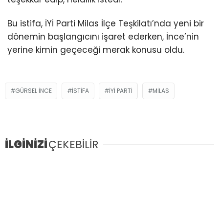
Bu istifa, İYİ Parti Milas İlçe Teşkilatı’nda yeni bir
dönemin başlangıcını işaret ederken, İnce’nin
yerine kimin geçeceği merak konusu oldu.
GÜRSEL INCE
ISTIFA
IYI PARTI
MILAS
İLGİNİZİ
ÇEKEBİLİR