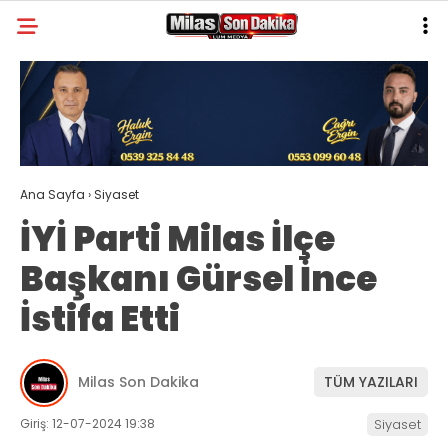
21.5
°
MUĞLA
GALERİ
VİDEO
YAZARLAR
MILAS
Ana Sayfa
›
Siyaset
MUĞLA’DAN
İYİ Parti Milas İlçe
ASAYIŞ
Başkanı Gürsel İnce
GÜNDEM
İstifa Etti
EKONOMI
SPOR
Milas Son Dakika
TÜM YAZILARI
VEFAT
Giriş: 12-07-2024 19:38
Siyaset
GENEL