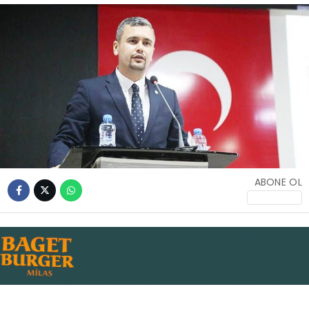
İLETIŞIM
KÜNYE
WhatsApp
İhbar Hattı
ABONE OL
Facebook
Instagram