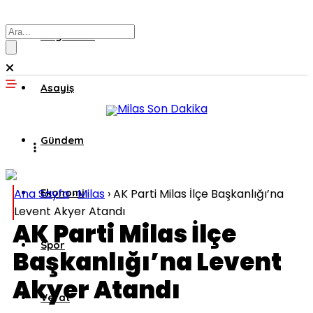
Muğla’dan
Asayiş
Gündem
Ana Sayfa
Ekonomi
›
Milas
›
AK Parti Milas İlçe Başkanlığı’na
Levent Akyer Atandı
AK Parti Milas İlçe
Spor
Başkanlığı’na Levent
Akyer Atandı
Vefat