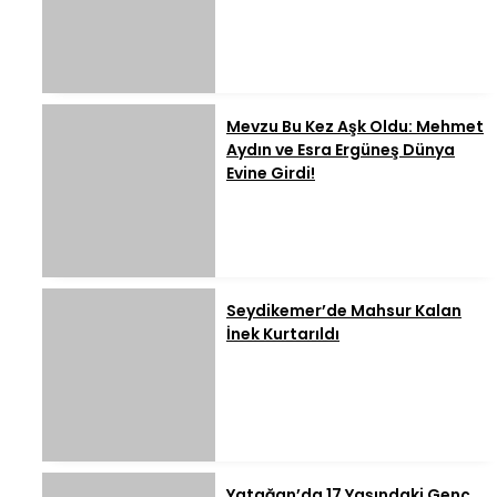
Mevzu Bu Kez Aşk Oldu: Mehmet
Aydın ve Esra Ergüneş Dünya
Evine Girdi!
Seydikemer’de Mahsur Kalan
İnek Kurtarıldı
Yatağan’da 17 Yaşındaki Genç