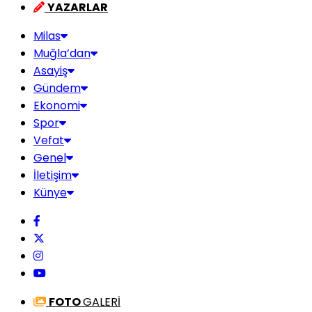
YAZARLAR
Milas
Muğla’dan
Asayiş
Gündem
Ekonomi
Spor
Vefat
Genel
İletişim
Künye
FOTO
GALERİ