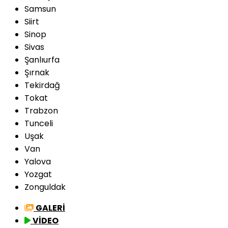
Samsun
Siirt
Sinop
Sivas
Şanlıurfa
Şırnak
Tekirdağ
Tokat
Trabzon
Tunceli
Uşak
Van
Yalova
Yozgat
Zonguldak
GALERİ
VİDEO