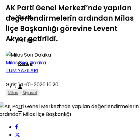
AK Parti Genel Merkezi’nde yapılan
değerlendirmelerin ardından Milas
Genel
İlçe Başkanlığı görevine Levent
Akyer getirildi.
İletişim
Milas Son Dakika
Künye
TÜM YAZILARI
Giriş: 14-01-2026 16:20
Milas
Siyaset