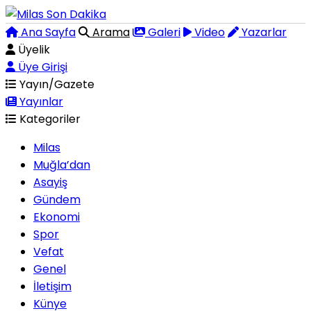
Ana Sayfa
Arama
Galeri
Video
Yazarlar
Üyelik
Üye Girişi
Yayın/Gazete
Yayınlar
Kategoriler
Milas
Muğla’dan
Asayiş
Gündem
Ekonomi
Spor
Vefat
Genel
İletişim
Künye