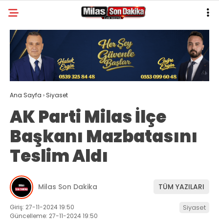
19.8
°
MUĞLA
GALERİ
VİDEO
YAZARLAR
MILAS
Ana Sayfa
›
Siyaset
MUĞLA’DAN
AK Parti Milas İlçe
ASAYIŞ
Başkanı Mazbatasını
GÜNDEM
Teslim Aldı
EKONOMI
SPOR
Milas Son Dakika
TÜM YAZILARI
VEFAT
Giriş: 27-11-2024 19:50
Siyaset
Güncelleme: 27-11-2024 19:50
GENEL