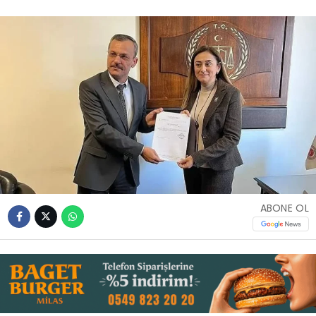
İLETIŞIM
KÜNYE
WhatsApp
İhbar Hattı
Facebook
ABONE OL
Instagram