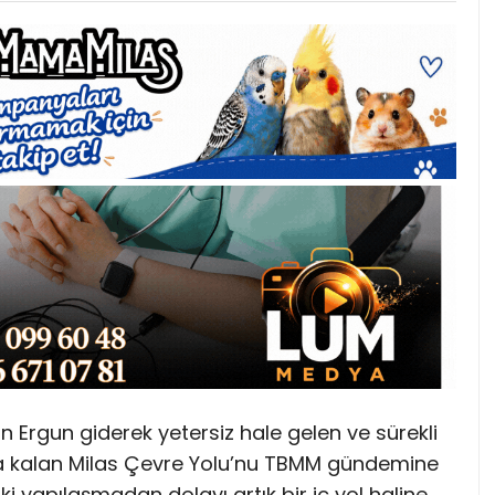
etin Ergun giderek yetersiz hale gelen ve sürekli
arşıya kalan Milas Çevre Yolu’nu TBMM gündemine
ki yapılaşmadan dolayı artık bir iç yol haline