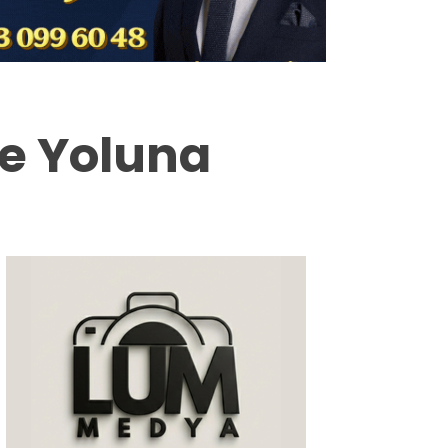
Milas
Muğla’dan
Asayiş
re Yoluna
Gündem
Ekonomi
Spor
Vefat
Genel
İletişim
Künye