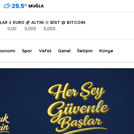
29.5
°
MUĞLA
LAR
EURO
ALTIN
BİST
BITCOIN
0,00
0,000
0,000
konomi
Spor
Vefat
Genel
İletişim
Künye