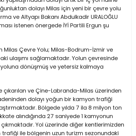
ğunluktan dolayı Milas için yeni bir çevre yolu
ştırma ve Altyapı Bakanı Abdulkadir URALOĞLU
ması istenen önergede İYİ Partili Ergun şu
nan Milas Çevre Yolu; Milas-Bodrum-İzmir ve
ki ulaşımı sağlamaktadır. Yolun çevresinde
ç yoluna dönüşmüş ve yetersiz kalmaya
de çıkarılan ve Çine-Labranda-Milas üzerinden
adeninden dolayı yoğun bir kamyon trafiği
tırmaktadır. Bölgede yılda 7 ila 8 milyon ton
dikkate alındığında 27 saniyede 1 kamyonun
 çıkmaktadır. Yol üzerinde diğer kentlerimizden
m trafiği ile bölgenin uzun turizm sezonundaki