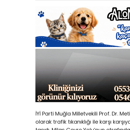
İYİ Parti Muğla Milletvekili Prof. Dr. M
olarak trafik tıkanıklığı ile karşı k
taşıdı. Milas Çevre Yolu’nun etrafında