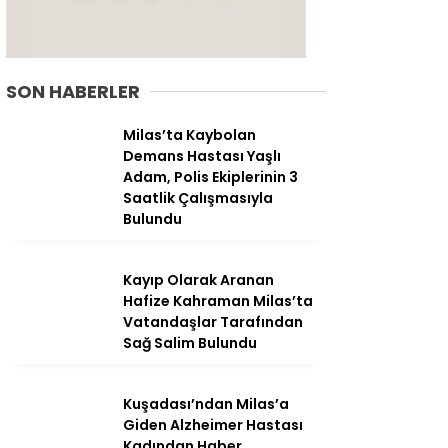
SON HABERLER
Milas’ta Kaybolan
Demans Hastası Yaşlı
Adam, Polis Ekiplerinin 3
Saatlik Çalışmasıyla
Bulundu
Kayıp Olarak Aranan
Hafize Kahraman Milas’ta
WhatsApp
Vatandaşlar Tarafından
İhbar Hattı
Sağ Salim Bulundu
Kuşadası’ndan Milas’a
Giden Alzheimer Hastası
Facebook
Kadından Haber