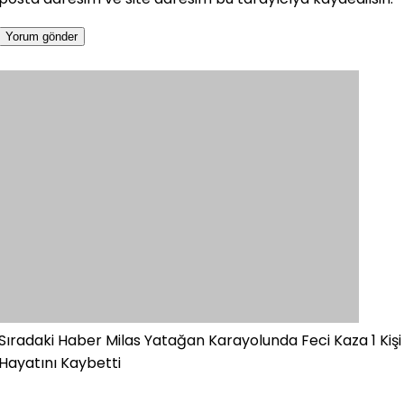
Sıradaki Haber
Milas Yatağan Karayolunda Feci Kaza 1 Kişi
Hayatını Kaybetti