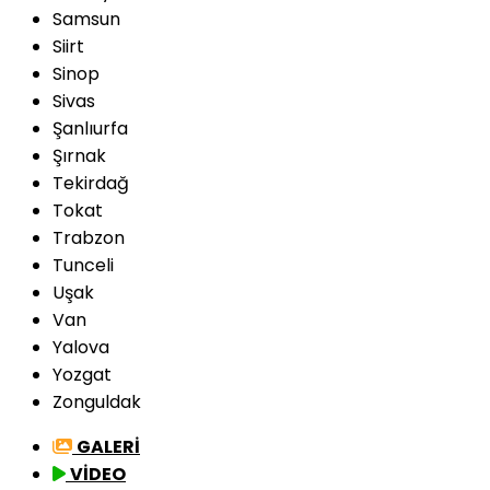
Samsun
Siirt
Sinop
Sivas
Şanlıurfa
Şırnak
Tekirdağ
Tokat
Trabzon
Tunceli
Uşak
Van
Yalova
Yozgat
Zonguldak
GALERİ
VİDEO