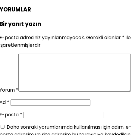
YORUMLAR
Bir yanıt yazın
E-posta adresiniz yayınlanmayacak.
Gerekli alanlar
*
ile
işaretlenmişlerdir
Yorum
*
Ad
*
E-posta
*
Daha sonraki yorumlarımda kullanılması için adım, e-
posta adresim ve site adresim bu tarayıcıya kaydedilsin.