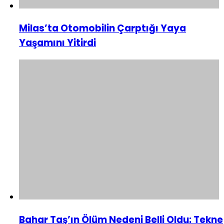
Milas’ta Otomobilin Çarptığı Yaya
Yaşamını Yitirdi
Bahar Taş’ın Ölüm Nedeni Belli Oldu: Tekne