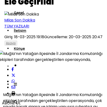
Ele Geçirildi
Genel
Milas Son Dakika
TÜM YAZILARI
İletişim
Giriş: 18-03-2025 19:18
Güncelleme: 20-03-2025 20:47
Asayiş
Künye
Muğla’nın Yatağan ilçesinde İl Jandarma Komutanlığı
ekipleri tarafından gerçekleştirilen operasyonda, çok
ABONE OL
sayıda kaçak sigara ve içkinin yanı sıra ruhsatsız av