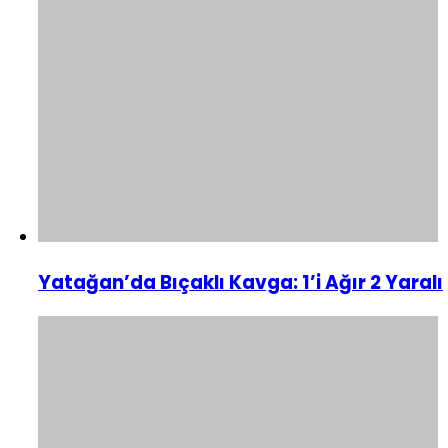
Yatağan’da Bıçaklı Kavga: 1’i Ağır 2 Yaralı