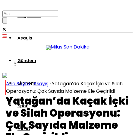
Muğla’dan
Asayiş
Gündem
Ana Sayfa
Ekonomi
›
Asayiş
›
Yatağan’da Kaçak İçki ve Silah
Operasyonu: Çok Sayıda Malzeme Ele Geçirildi
Yatağan’da Kaçak İçki
Spor
ve Silah Operasyonu:
Çok Sayıda Malzeme
Vefat