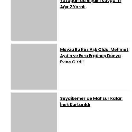
Yatağan’da Bıçaklı Kavga: 1’i
Ağır 2 Yaralı
Mevzu Bu Kez Aşk Oldu: Mehmet
Aydın ve Esra Ergüneş Dünya
Evine Girdi!
Seydikemer’de Mahsur Kalan
İnek Kurtarıldı