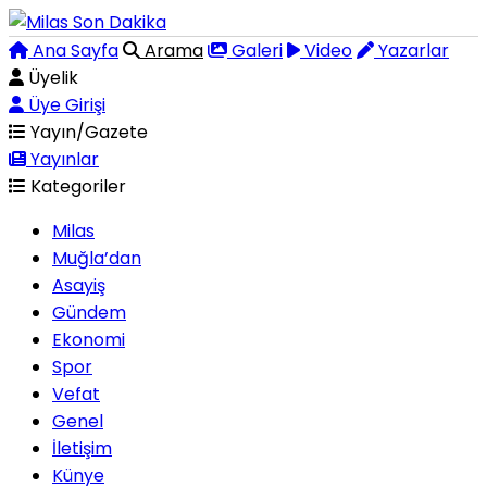
Ana Sayfa
Arama
Galeri
Video
Yazarlar
Üyelik
Üye Girişi
Yayın/Gazete
Yayınlar
Kategoriler
Milas
Muğla’dan
Asayiş
Gündem
Ekonomi
Spor
Vefat
Genel
İletişim
Künye