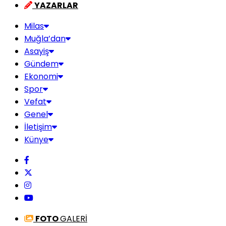
YAZARLAR
Milas
Muğla’dan
Asayiş
Gündem
Ekonomi
Spor
Vefat
Genel
İletişim
Künye
FOTO
GALERİ