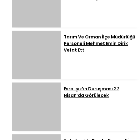
Tarım Ve Orman İlçe Müdürlüğü
Personeli Mehmet Emin Dirik
Vefat Etti
Esra Işık’ın Duruşması 27
Nisan’da Görülecek