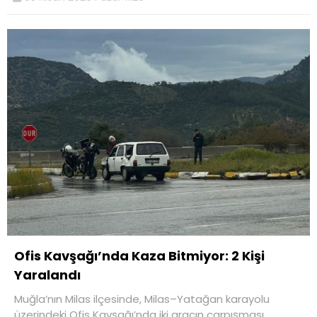
Ofis Kavşağı’nda Kaza Bitmiyor: 2 Kişi
Yaralandı
Muğla’nın Milas ilçesinde, Milas–Yatağan karayolu
üzerindeki Ofis Kavşağı’nda iki aracın çarpışması