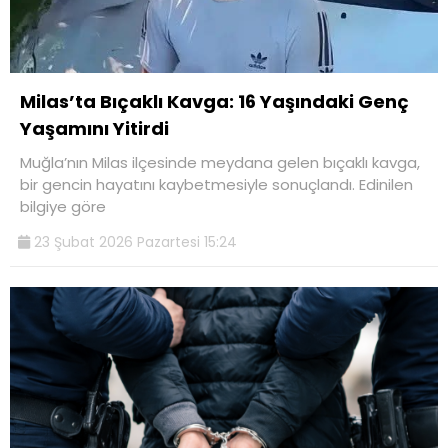
Milas’ta Bıçaklı Kavga: 16 Yaşındaki Genç
Yaşamını Yitirdi
Muğla’nın Milas ilçesinde meydana gelen bıçaklı kavga,
bir gencin hayatını kaybetmesiyle sonuçlandı. Edinilen
bilgiye göre
23 Şubat 2026 Pazartesi 15:24