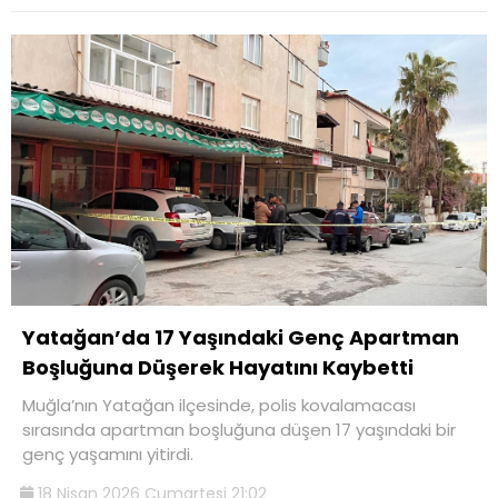
Yatağan’da 17 Yaşındaki Genç Apartman
Boşluğuna Düşerek Hayatını Kaybetti
Muğla’nın Yatağan ilçesinde, polis kovalamacası
sırasında apartman boşluğuna düşen 17 yaşındaki bir
genç yaşamını yitirdi.
18 Nisan 2026 Cumartesi 21:02