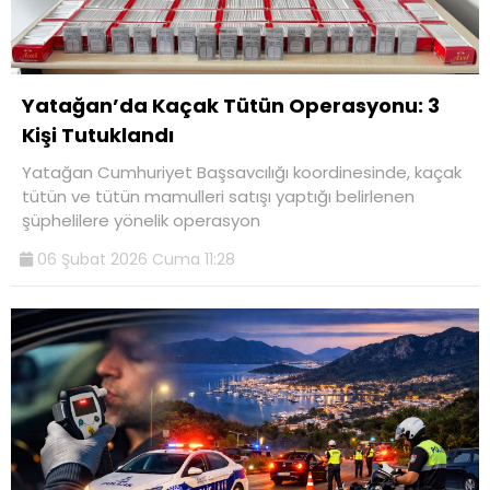
Yatağan’da Kaçak Tütün Operasyonu: 3
Kişi Tutuklandı
Yatağan Cumhuriyet Başsavcılığı koordinesinde, kaçak
tütün ve tütün mamulleri satışı yaptığı belirlenen
şüphelilere yönelik operasyon
06 Şubat 2026 Cuma 11:28