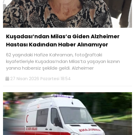
İLETIŞIM
KÜNYE
Kuşadası’ndan Milas’a Giden Alzheimer
Hastası Kadından Haber Alınamıyor
WhatsApp
İhbar Hattı
62 yaşındaki Hafize Kahraman, fotoğraftaki
kıyafetleriyle Kuşadası’ndan Milas’ta yaşayan kızının
yanına habersiz şekilde geldi. Alzheimer
27 Nisan 2026 Pazartesi 18:54
Facebook
Instagram