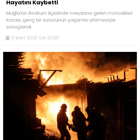
Hayatını Kaybetti
Muğla’nın Bodrum ilçesinde meydana gelen motosiklet
kazası, genç bir sürücünün yaşamını yitirmesiyle
sonuçlandı.
31 Mart 2026 Salı 20:00