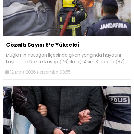
Gözaltı Sayısı 5’e Yükseldi
Muğla’nın Yatağan ilçesinde çıkan yangında hayatını
kaybeden Nazire Kasap (76) ile eşi Asım Kasap’ın (87)
12 Mart 2026 Perşembe 08:55