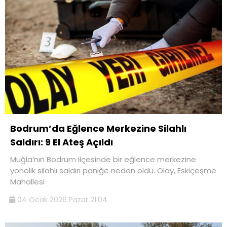
Bodrum’da Eğlence Merkezine Silahlı
Saldırı: 9 El Ateş Açıldı
Muğla’nın Bodrum ilçesinde bir eğlence merkezine
yönelik silahlı saldırı paniğe neden oldu. Olay, Eskiçeşme
Mahallesi
04 Ocak 2026 Pazar 21:04