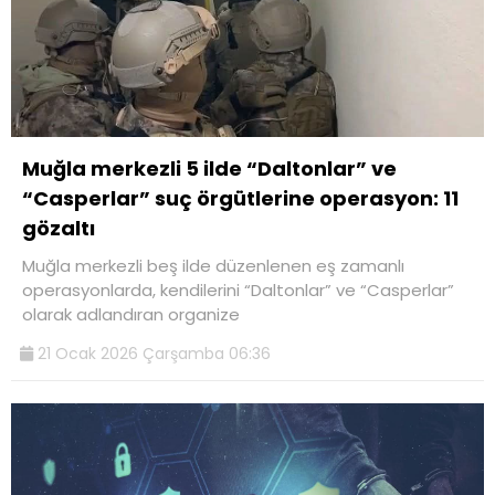
Muğla merkezli 5 ilde “Daltonlar” ve
“Casperlar” suç örgütlerine operasyon: 11
gözaltı
Muğla merkezli beş ilde düzenlenen eş zamanlı
operasyonlarda, kendilerini “Daltonlar” ve “Casperlar”
olarak adlandıran organize
21 Ocak 2026 Çarşamba 06:36