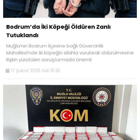
Bodrum’da İki Köpeği Öldüren Zanlı
Tutuklandı
Muğla’nın Bodrum ilçesine bağlı Güvercinlik
Mahallesi’nde iki köpeğin silahla vurularak öldürülmesine
ilişkin yürütülen soruşturmada önemli
17 Şubat 2026 Salı 10:35