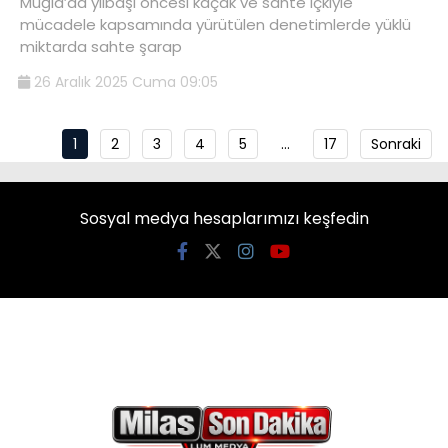
Muğla’da yılbaşı öncesi kaçak ve sahte içkiyle
mücadele kapsamında yürütülen denetimlerde yüklü
miktarda sahte şarap
26 Aralık 2025 Cuma 09:05
1
2
3
4
5
…
17
Sonraki
Sosyal medya hesaplarımızı keşfedin