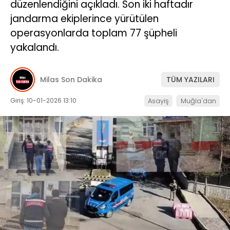
düzenlendiğini açıkladı. Son iki haftadır
jandarma ekiplerince yürütülen
İLETIŞIM
operasyonlarda toplam 77 şüpheli
KÜNYE
yakalandı.
Milas Son Dakika
TÜM YAZILARI
WhatsApp
İhbar Hattı
Giriş: 10-01-2026 13:10
Asayiş
Muğla'dan
Facebook
Instagram