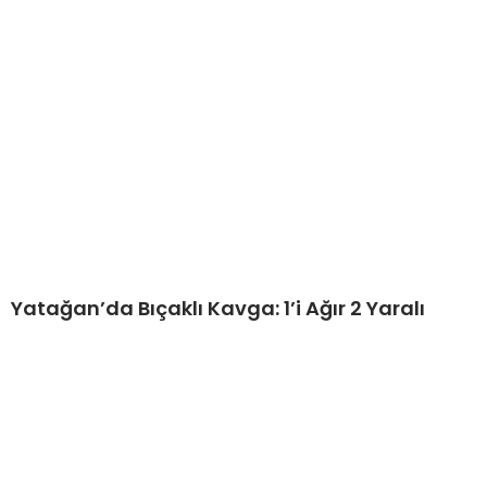
Yatağan’da Bıçaklı Kavga: 1’i Ağır 2 Yaralı