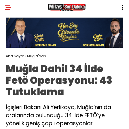
28
°
MUĞLA
GALERİ
VİDEO
YAZARLAR
MILAS
Ana Sayfa
›
Muğla'dan
MUĞLA’DAN
Muğla Dahil 34 İlde
ASAYIŞ
Fetö Operasyonu: 43
GÜNDEM
Tutuklama
EKONOMI
SPOR
İçişleri Bakanı Ali Yerlikaya, Muğla’nın da
aralarında bulunduğu 34 ilde FETÖ’ye
VEFAT
yönelik geniş çaplı operasyonlar
GENEL