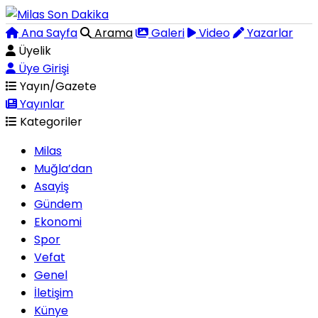
Ana Sayfa
Arama
Galeri
Video
Yazarlar
Üyelik
Üye Girişi
Yayın/Gazete
Yayınlar
Kategoriler
Milas
Muğla’dan
Asayiş
Gündem
Ekonomi
Spor
Vefat
Genel
İletişim
Künye