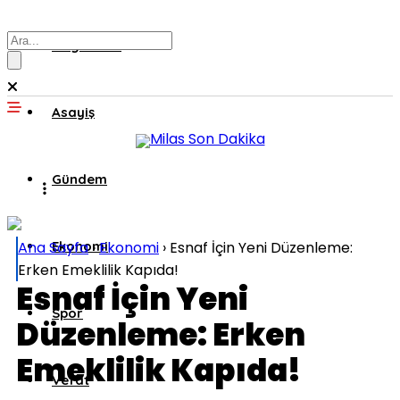
Muğla’dan
Asayiş
Gündem
Ana Sayfa
Ekonomi
›
Ekonomi
›
Esnaf İçin Yeni Düzenleme:
Erken Emeklilik Kapıda!
Esnaf İçin Yeni
Spor
Düzenleme: Erken
Emeklilik Kapıda!
Vefat