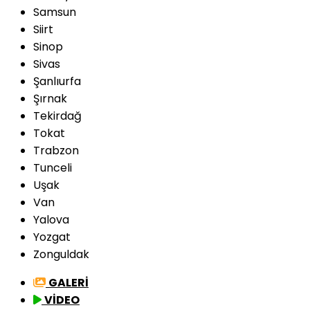
Samsun
Siirt
Sinop
Sivas
Şanlıurfa
Şırnak
Tekirdağ
Tokat
Trabzon
Tunceli
Uşak
Van
Yalova
Yozgat
Zonguldak
GALERİ
VİDEO