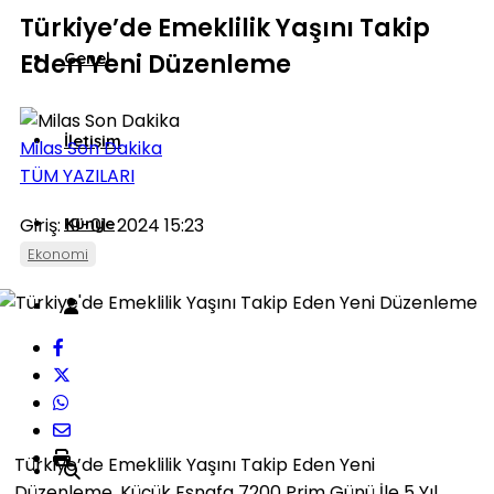
Türkiye’de Emeklilik Yaşını Takip
Eden Yeni Düzenleme
Genel
İletişim
Milas Son Dakika
TÜM YAZILARI
Giriş: 19-01-2024 15:23
Künye
Ekonomi
Türkiye’de Emeklilik Yaşını Takip Eden Yeni
Düzenleme, Küçük Esnafa 7200 Prim Günü İle 5 Yıl