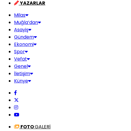
YAZARLAR
Milas
Muğla’dan
Asayiş
Gündem
Ekonomi
Spor
Vefat
Genel
İletişim
Künye
FOTO
GALERİ