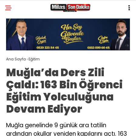
26.8
°
MUĞLA
GALERİ
VİDEO
YAZARLAR
MILAS
Ana Sayfa
›
Eğitim
MUĞLA’DAN
Muğla’da Ders Zili
ASAYIŞ
Çaldı: 163 Bin Öğrenci
GÜNDEM
Eğitim Yolculuğuna
EKONOMI
Devam Ediyor
SPOR
VEFAT
Muğla genelinde 9 günlük ara tatilin
ardından okullar yeniden kapılarını açtı. 163
GENEL