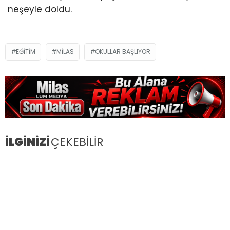
neşeyle doldu.
EĞITIM
MILAS
OKULLAR BAŞLIYOR
İLGİNİZİ
ÇEKEBİLİR