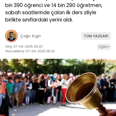
bin 390 öğrenci ve 14 bin 290 öğretmen,
İLETIŞIM
sabah saatlerinde çalan ilk ders ziliyle
birlikte sınıflardaki yerini aldı.
KÜNYE
Çağrı Ergin
TÜM YAZILARI
WhatsApp
İhbar Hattı
Giriş: 07-04-2025 08:20
Eğitim
Güncelleme: 07-04-2025 08:23
Facebook
Instagram