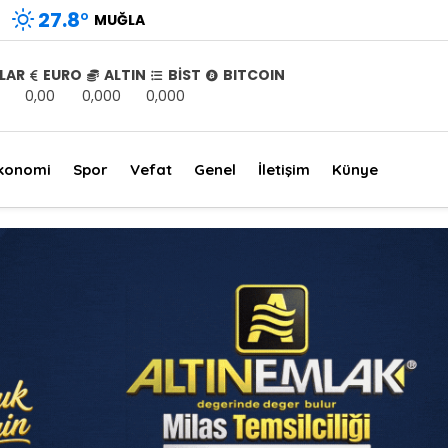
27.8
°
MUĞLA
LAR
EURO
ALTIN
BİST
BITCOIN
0,00
0,000
0,000
konomi
Spor
Vefat
Genel
İletişim
Künye