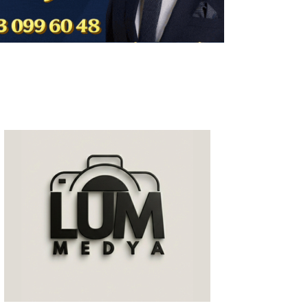
Milas
Muğla’dan
Asayiş
Gündem
Ekonomi
Spor
Vefat
Genel
İletişim
Künye