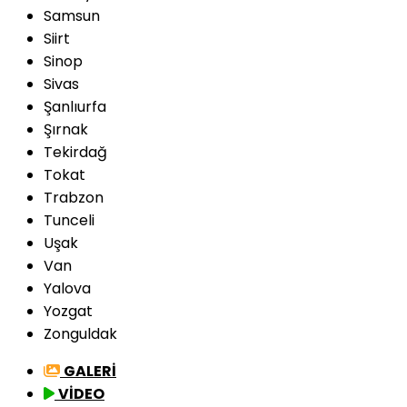
Samsun
Siirt
Sinop
Sivas
Şanlıurfa
Şırnak
Tekirdağ
Tokat
Trabzon
Tunceli
Uşak
Van
Yalova
Yozgat
Zonguldak
GALERİ
VİDEO