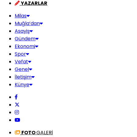
YAZARLAR
Milas
Muğla’dan
Asayiş
Gündem
Ekonomi
Spor
Vefat
Genel
İletişim
Künye
FOTO
GALERİ