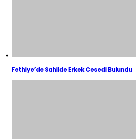
Fethiye’de Sahilde Erkek Cesedi Bulundu