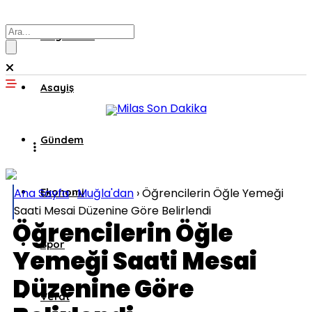
Muğla’dan
Asayiş
Gündem
Ana Sayfa
Ekonomi
›
Muğla'dan
›
Öğrencilerin Öğle Yemeği
Saati Mesai Düzenine Göre Belirlendi
Öğrencilerin Öğle
Spor
Yemeği Saati Mesai
Düzenine Göre
Vefat