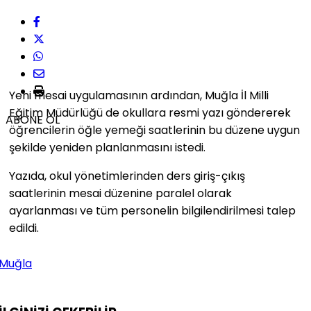
Yeni mesai uygulamasının ardından, Muğla İl Milli
Eğitim Müdürlüğü de okullara resmi yazı göndererek
ABONE OL
öğrencilerin öğle yemeği saatlerinin bu düzene uygun
şekilde yeniden planlanmasını istedi.
Yazıda, okul yönetimlerinden ders giriş-çıkış
saatlerinin mesai düzenine paralel olarak
ayarlanması ve tüm personelin bilgilendirilmesi talep
edildi.
Muğla