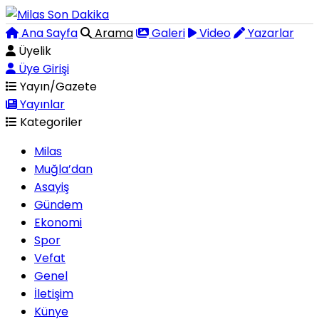
Ana Sayfa
Arama
Galeri
Video
Yazarlar
Üyelik
Üye Girişi
Yayın/Gazete
Yayınlar
Kategoriler
Milas
Muğla’dan
Asayiş
Gündem
Ekonomi
Spor
Vefat
Genel
İletişim
Künye