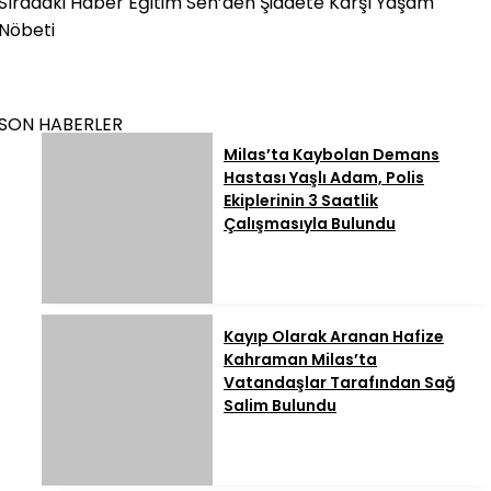
Sıradaki Haber
Eğitim Sen’den Şiddete Karşı Yaşam
Nöbeti
SON HABERLER
Milas’ta Kaybolan Demans
Hastası Yaşlı Adam, Polis
Ekiplerinin 3 Saatlik
Çalışmasıyla Bulundu
Kayıp Olarak Aranan Hafize
Kahraman Milas’ta
Vatandaşlar Tarafından Sağ
Salim Bulundu