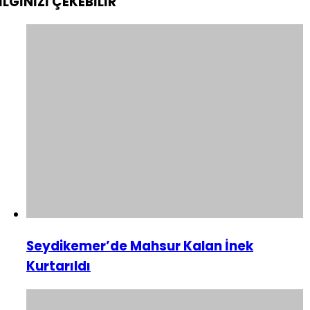
İLGİNİZİ
ÇEKEBİLİR
Seydikemer’de Mahsur Kalan İnek
Kurtarıldı