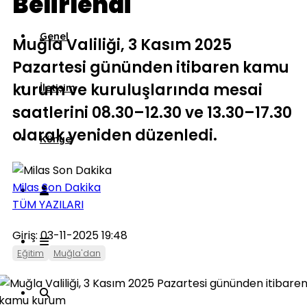
Belirlendi
Genel
Muğla Valiliği, 3 Kasım 2025
Pazartesi gününden itibaren kamu
kurum ve kuruluşlarında mesai
İletişim
saatlerini 08.30–12.30 ve 13.30–17.30
olarak yeniden düzenledi.
Künye
Milas Son Dakika
TÜM YAZILARI
Giriş: 03-11-2025 19:48
Eğitim
Muğla'dan