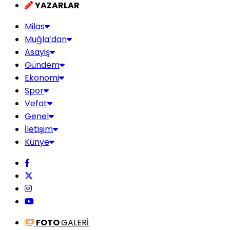
YAZARLAR
Milas
Muğla’dan
Asayiş
Gündem
Ekonomi
Spor
Vefat
Genel
İletişim
Künye
FOTO
GALERİ