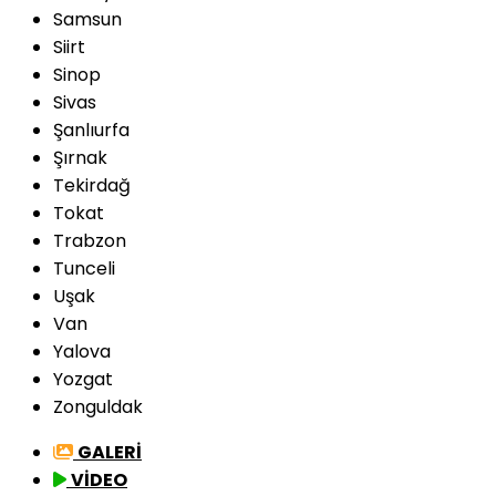
Samsun
Siirt
Sinop
Sivas
Şanlıurfa
Şırnak
Tekirdağ
Tokat
Trabzon
Tunceli
Uşak
Van
Yalova
Yozgat
Zonguldak
GALERİ
VİDEO