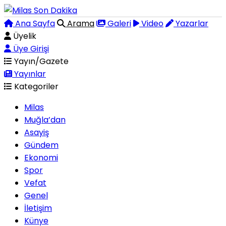
Ana Sayfa
Arama
Galeri
Video
Yazarlar
Üyelik
Üye Girişi
Yayın/Gazete
Yayınlar
Kategoriler
Milas
Muğla’dan
Asayiş
Gündem
Ekonomi
Spor
Vefat
Genel
İletişim
Künye