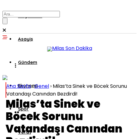
Muğla’dan
Asayiş
Gündem
Ana Sayfa
Ekonomi
›
Genel
›
Milas’ta Sinek ve Böcek Sorunu
Vatandaşı Canından Bezdirdi!
Milas’ta Sinek ve
Spor
Böcek Sorunu
Vatandaşı Canından
Vefat