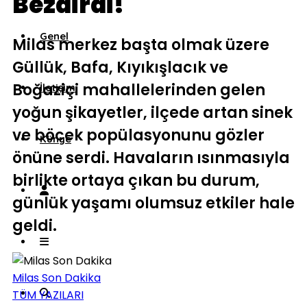
Bezdirdi!
Genel
Milas merkez başta olmak üzere
Güllük, Bafa, Kıyıkışlacık ve
Boğaziçi mahallelerinden gelen
İletişim
yoğun şikayetler, ilçede artan sinek
ve böcek popülasyonunu gözler
Künye
önüne serdi. Havaların ısınmasıyla
birlikte ortaya çıkan bu durum,
günlük yaşamı olumsuz etkiler hale
geldi.
Milas Son Dakika
TÜM YAZILARI