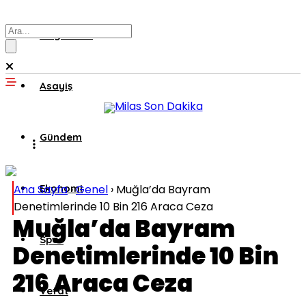
Muğla’dan
Asayiş
Gündem
Ana Sayfa
Ekonomi
›
Genel
›
Muğla’da Bayram
Denetimlerinde 10 Bin 216 Araca Ceza
Muğla’da Bayram
Spor
Denetimlerinde 10 Bin
216 Araca Ceza
Vefat