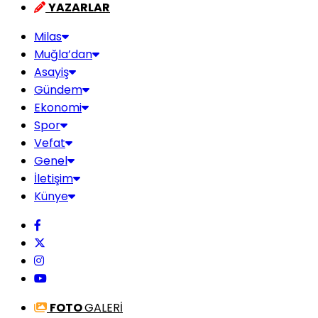
YAZARLAR
Milas
Muğla’dan
Asayiş
Gündem
Ekonomi
Spor
Vefat
Genel
İletişim
Künye
FOTO
GALERİ