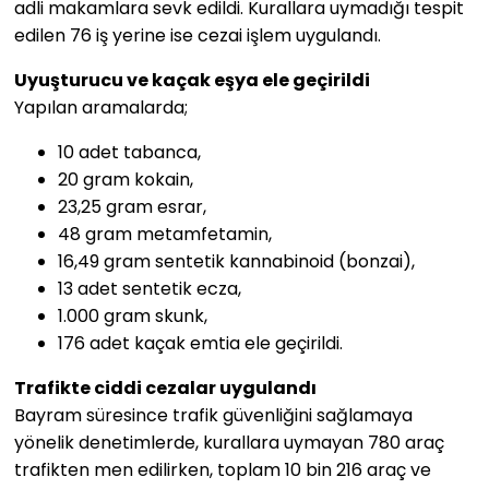
adli makamlara sevk edildi. Kurallara uymadığı tespit
edilen
76 iş yerine
ise cezai işlem uygulandı.
Uyuşturucu ve kaçak eşya ele geçirildi
Yapılan aramalarda;
10 adet tabanca
,
20 gram kokain
,
23,25 gram esrar
,
48 gram metamfetamin
,
16,49 gram sentetik kannabinoid (bonzai)
,
13 adet sentetik ecza
,
1.000 gram skunk
,
176 adet kaçak emtia
ele geçirildi.
Trafikte ciddi cezalar uygulandı
Bayram süresince trafik güvenliğini sağlamaya
yönelik denetimlerde, kurallara uymayan
780 araç
trafikten men edilirken
, toplam
10 bin 216 araç ve