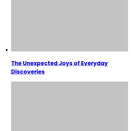
The Unexpected Joys of Everyday
Discoveries