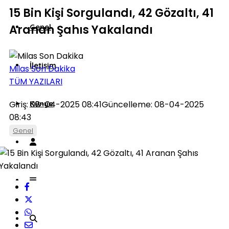
15 Bin Kişi Sorgulandı, 42 Gözaltı, 41
Aranan Şahıs Yakalandı
Genel
İletişim
Milas Son Dakika
TÜM YAZILARI
Giriş: 08-04-2025 08:41
Künye
Güncelleme: 08-04-2025
08:43
Genel