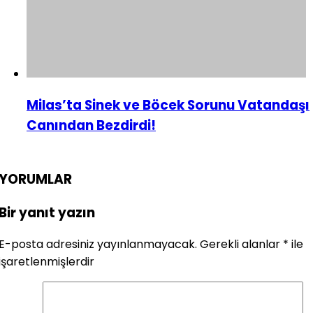
Milas’ta Sinek ve Böcek Sorunu Vatandaşı
Canından Bezdirdi!
YORUMLAR
Bir yanıt yazın
E-posta adresiniz yayınlanmayacak.
Gerekli alanlar
*
ile
işaretlenmişlerdir