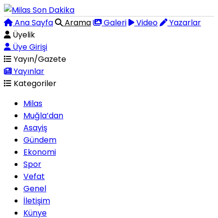
Ana Sayfa
Arama
Galeri
Video
Yazarlar
Üyelik
Üye Girişi
Yayın/Gazete
Yayınlar
Kategoriler
Milas
Muğla’dan
Asayiş
Gündem
Ekonomi
Spor
Vefat
Genel
İletişim
Künye