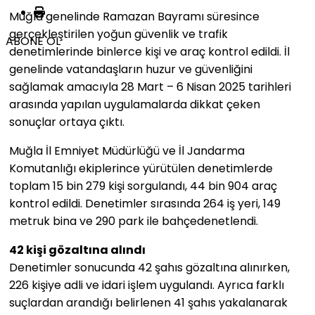
Muğla genelinde Ramazan Bayramı süresince
gerçekleştirilen yoğun güvenlik ve trafik
ABONE OL
denetimlerinde binlerce kişi ve araç kontrol edildi. İl
genelinde vatandaşların huzur ve güvenliğini
sağlamak amacıyla 28 Mart – 6 Nisan 2025 tarihleri
arasında yapılan uygulamalarda dikkat çeken
sonuçlar ortaya çıktı.
Muğla İl Emniyet Müdürlüğü ve İl Jandarma
Komutanlığı ekiplerince yürütülen denetimlerde
toplam
15 bin 279 kişi sorgulandı
,
44 bin 904 araç
kontrol edildi. Denetimler sırasında
264 iş yeri
,
149
metruk bina
ve
290 park ile bahçe
denetlendi.
42 kişi gözaltına alındı
Denetimler sonucunda
42 şahıs gözaltına alınırken
,
226 kişiye adli ve idari işlem
uygulandı. Ayrıca farklı
suçlardan arandığı belirlenen
41 şahıs yakalanarak