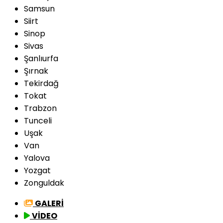
Samsun
Siirt
Sinop
Sivas
Şanlıurfa
Şırnak
Tekirdağ
Tokat
Trabzon
Tunceli
Uşak
Van
Yalova
Yozgat
Zonguldak
GALERİ
VİDEO