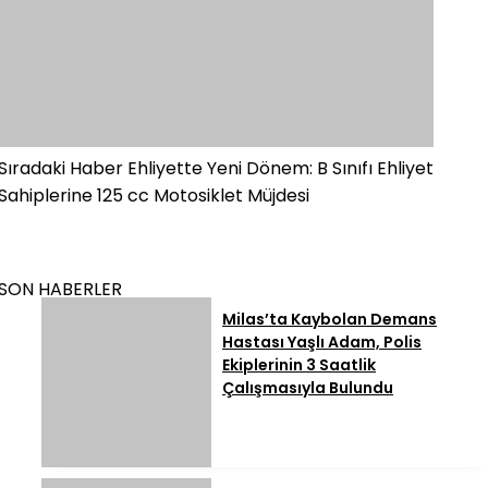
Sıradaki Haber
Ehliyette Yeni Dönem: B Sınıfı Ehliyet
Sahiplerine 125 cc Motosiklet Müjdesi
SON HABERLER
Milas’ta Kaybolan Demans
Hastası Yaşlı Adam, Polis
Ekiplerinin 3 Saatlik
Çalışmasıyla Bulundu