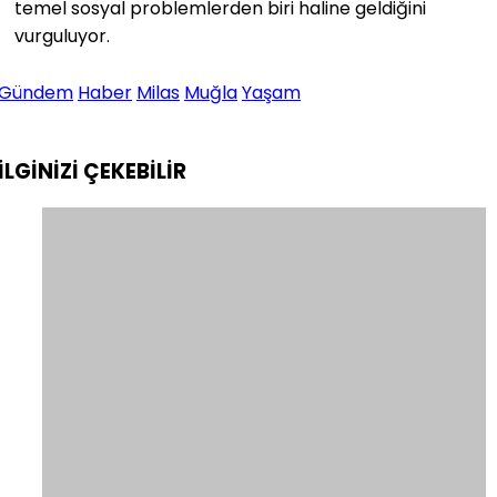
temel sosyal problemlerden biri haline geldiğini
vurguluyor.
Gündem
Haber
Milas
Muğla
Yaşam
İLGİNİZİ
ÇEKEBİLİR