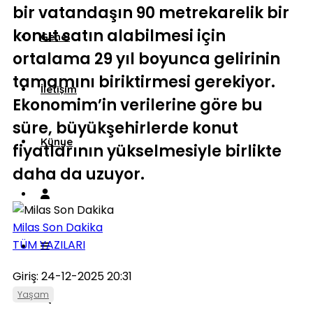
bir vatandaşın 90 metrekarelik bir
konut satın alabilmesi için
Genel
ortalama 29 yıl boyunca gelirinin
tamamını biriktirmesi gerekiyor.
İletişim
Ekonomim’in verilerine göre bu
süre, büyükşehirlerde konut
Künye
fiyatlarının yükselmesiyle birlikte
daha da uzuyor.
Milas Son Dakika
TÜM YAZILARI
Giriş: 24-12-2025 20:31
Yaşam