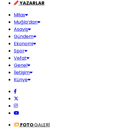
YAZARLAR
Milas
Muğla’dan
Asayiş
Gündem
Ekonomi
Spor
Vefat
Genel
İletişim
Künye
FOTO
GALERİ