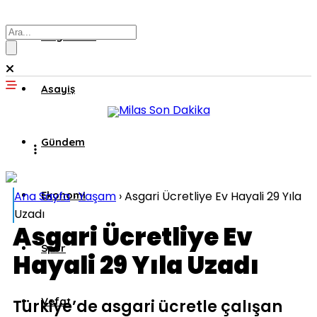
Muğla’dan
Asayiş
Gündem
Ana Sayfa
Ekonomi
›
Yaşam
›
Asgari Ücretliye Ev Hayali 29 Yıla
Uzadı
Asgari Ücretliye Ev
Spor
Hayali 29 Yıla Uzadı
Vefat
Türkiye’de asgari ücretle çalışan