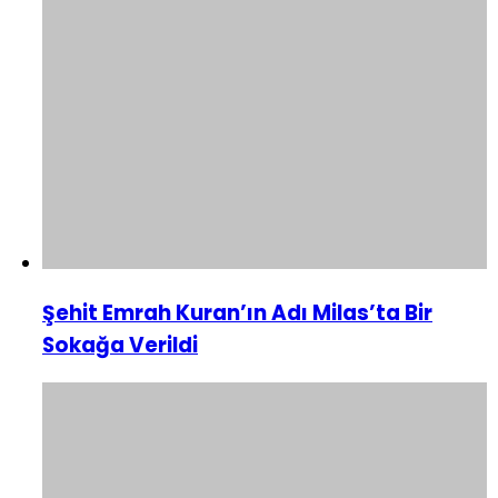
Şehit Emrah Kuran’ın Adı Milas’ta Bir
Sokağa Verildi