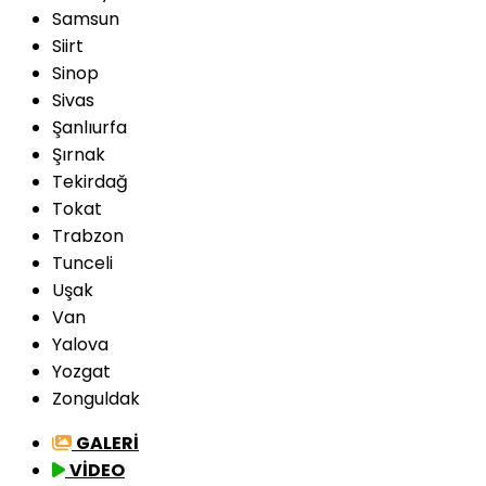
Samsun
Siirt
Sinop
Sivas
Şanlıurfa
Şırnak
Tekirdağ
Tokat
Trabzon
Tunceli
Uşak
Van
Yalova
Yozgat
Zonguldak
GALERİ
VİDEO