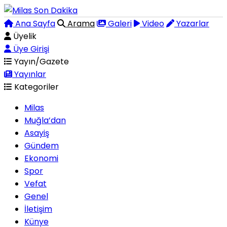
Ana Sayfa
Arama
Galeri
Video
Yazarlar
Üyelik
Üye Girişi
Yayın/Gazete
Yayınlar
Kategoriler
Milas
Muğla’dan
Asayiş
Gündem
Ekonomi
Spor
Vefat
Genel
İletişim
Künye