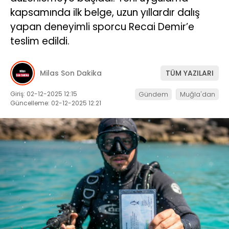
kapsamında ilk belge, uzun yıllardır dalış
İLETIŞIM
yapan deneyimli sporcu Recai Demir’e
teslim edildi.
KÜNYE
Milas Son Dakika
TÜM YAZILARI
WhatsApp
İhbar Hattı
Giriş: 02-12-2025 12:15
Gündem
Muğla'dan
Güncelleme: 02-12-2025 12:21
Facebook
Instagram