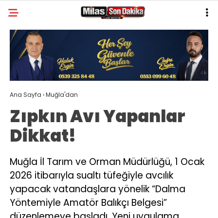
26.4
°
MUĞLA
GALERİ
VİDEO
YAZARLAR
MILAS
Ana Sayfa
›
Muğla'dan
MUĞLA’DAN
Zıpkın Avı Yapanlar
ASAYIŞ
Dikkat!
GÜNDEM
EKONOMI
Muğla İl Tarım ve Orman Müdürlüğü, 1 Ocak
2026 itibarıyla sualtı tüfeğiyle avcılık
SPOR
yapacak vatandaşlara yönelik “Dalma
VEFAT
Yöntemiyle Amatör Balıkçı Belgesi”
düzenlemeye başladı. Yeni uygulama
GENEL