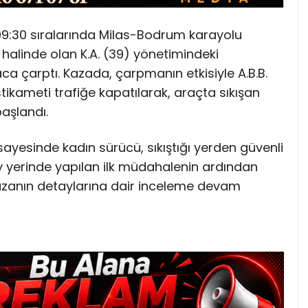
09:30 sıralarında Milas-Bodrum karayolu
halinde olan K.A. (39) yönetimindeki
aca çarptı. Kazada, çarpmanın etkisiyle A.B.B.
ikameti trafiğe kapatılarak, araçta sıkışan
başlandı.
ı sayesinde kadın sürücü, sıkıştığı yerden güvenli
olay yerinde yapılan ilk müdahalenin ardından
 Kazanın detaylarına dair inceleme devam