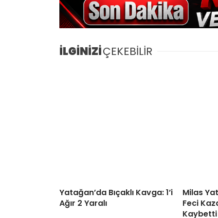
İLGİNİZİ
ÇEKEBİLİR
Yatağan’da Bıçaklı Kavga: 1’i
Milas Ya
Ağır 2 Yaralı
Feci Kaza
Kaybetti