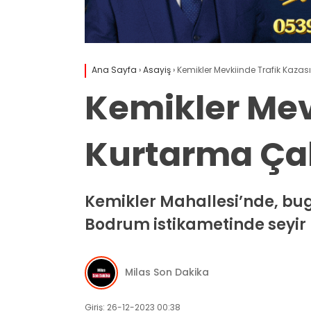
Ana Sayfa
›
Asayiş
›
Kemikler Mevkiinde Trafik Kazası
Kemikler Mevk
Kurtarma Çal
Kemikler Mahallesi’nde, bu
Bodrum istikametinde seyir 
Milas Son Dakika
Giriş: 26-12-2023 00:38