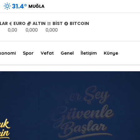
31.4
°
MUĞLA
LAR
EURO
ALTIN
BİST
BITCOIN
0,00
0,000
0,000
konomi
Spor
Vefat
Genel
İletişim
Künye