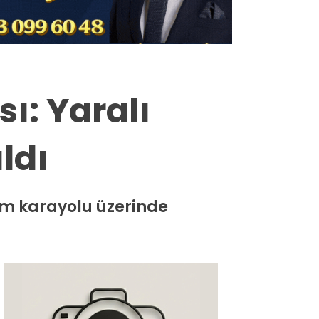
Milas
Muğla’dan
Asayiş
ı: Yaralı
Gündem
ldı
Ekonomi
Spor
um karayolu üzerinde
Vefat
Genel
İletişim
Künye