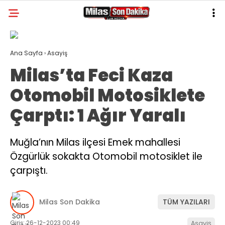
31.9
°
MUĞLA
Ana Sayfa
›
Asayiş
GALERİ
VİDEO
YAZARLAR
Milas’ta Feci Kaza
MILAS
Otomobil Motosiklete
MUĞLA’DAN
Çarptı: 1 Ağır Yaralı
ASAYIŞ
Muğla’nın Milas ilçesi Emek mahallesi
GÜNDEM
Özgürlük sokakta Otomobil motosiklet ile
EKONOMI
çarpıştı.
SPOR
Milas Son Dakika
TÜM YAZILARI
VEFAT
Giriş: 26-12-2023 00:49
Asayiş
GENEL