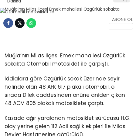
İLETIŞIM
ABONE OL
KÜNYE
WhatsApp
İhbar Hattı
Muğla’nın Milas ilçesi Emek mahallesi Özgürlük
sokakta Otomobil motosiklet ile çarpıştı.
İddialara göre Özgürlük sokak üzerinde seyir
Facebook
halinde olan 48 AFK 617 plakalı otomobil, o
sırada Dilek caddesinden önüne aniden çıkan
48 ACM 805 plakalı motosiklete çarptı.
Kazada ağır yaralanan motosiklet sürücüsü H.G.
Instagram
olay yerine gelen 112 Acil sağlık ekipleri ile Milas
Devlet Hastanesine götürüldü.