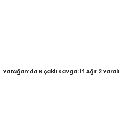
Yatağan’da Bıçaklı Kavga: 1’i Ağır 2 Yaralı