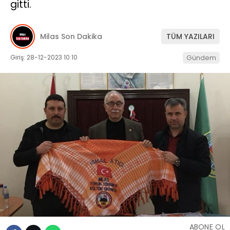
gitti.
İLETIŞIM
Milas Son Dakika
TÜM YAZILARI
KÜNYE
Giriş: 28-12-2023 10:10
Gündem
WhatsApp
İhbar Hattı
Facebook
Instagram
ABONE OL