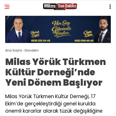
26.6
°
MUĞLA
GALERİ
VİDEO
YAZARLAR
MILAS
Ana Sayfa
›
Gündem
MUĞLA’DAN
Milas Yörük Türkmen
ASAYIŞ
Kültür Derneği’nde
GÜNDEM
Yeni Dönem Başlıyor
EKONOMI
SPOR
Milas Yörük Türkmen Kültür Derneği, 17
Ekim’de gerçekleştirdiği genel kurulda
VEFAT
önemli kararlar alarak tüzük değişikliğine
GENEL