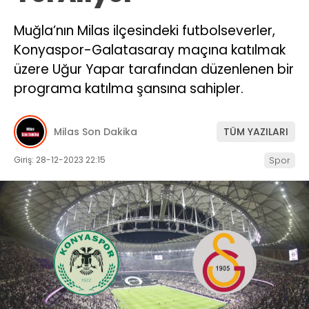
İLETIŞIM
Muğla’nın Milas ilçesindeki futbolseverler,
Konyaspor-Galatasaray maçına katılmak
KÜNYE
üzere Uğur Yapar tarafından düzenlenen bir
programa katılma şansına sahipler.
WhatsApp
İhbar Hattı
Milas Son Dakika
TÜM YAZILARI
Giriş: 28-12-2023 22:15
Spor
Facebook
Instagram