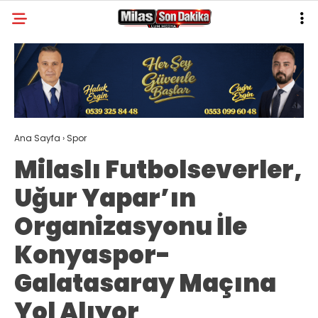
30.2
°
MUĞLA
GALERİ
VİDEO
YAZARLAR
MILAS
Ana Sayfa
›
Spor
MUĞLA’DAN
Milaslı Futbolseverler,
ASAYIŞ
Uğur Yapar’ın
GÜNDEM
Organizasyonu İle
EKONOMI
Konyaspor-
SPOR
Galatasaray Maçına
VEFAT
Yol Alıyor
GENEL