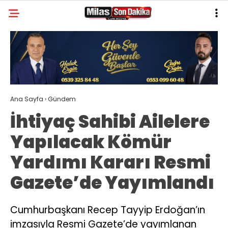
26.4
°
MUĞLA
GALERİ
VİDEO
YAZARLAR
MILAS
Ana Sayfa
›
Gündem
MUĞLA’DAN
İhtiyaç Sahibi Ailelere
ASAYIŞ
Yapılacak Kömür
GÜNDEM
Yardımı Kararı Resmi
EKONOMI
Gazete’de Yayımlandı
SPOR
VEFAT
Cumhurbaşkanı Recep Tayyip Erdoğan’ın
imzasıyla Resmi Gazete’de yayımlanan
GENEL