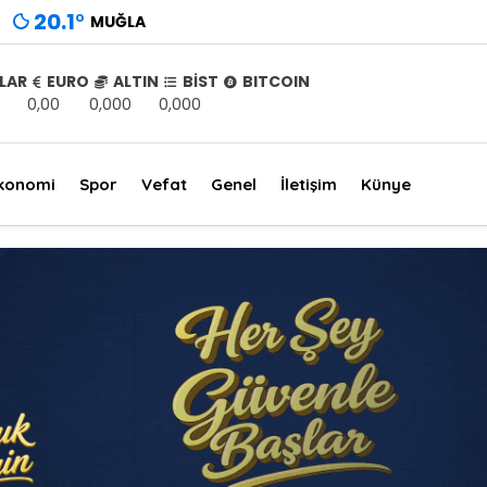
20.1
°
MUĞLA
LAR
EURO
ALTIN
BİST
BITCOIN
0,00
0,000
0,000
konomi
Spor
Vefat
Genel
İletişim
Künye