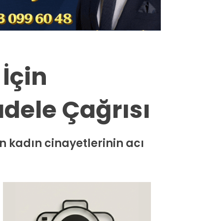
Milas
Muğla’dan
Asayiş
İçin
Gündem
dele Çağrısı
Ekonomi
Spor
n kadın cinayetlerinin acı
Vefat
Genel
İletişim
Künye