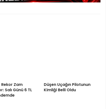
e Rekor Zam
Düşen Uçağın Pilotunun
r: Salı Günü 6 TL
Kimliği Belli Oldu
ündemde