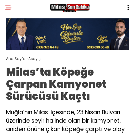
31.4
°
MUĞLA
GALERİ
VİDEO
YAZARLAR
MILAS
Ana Sayfa
›
Asayiş
MUĞLA’DAN
Milas’ta Köpeğe
ASAYIŞ
Çarpan Kamyonet
GÜNDEM
Sürücüsü Kaçtı
EKONOMI
SPOR
Muğla’nın Milas ilçesinde, 23 Nisan Bulvarı
üzerinde seyir halinde olan bir kamyonet,
VEFAT
aniden önüne çıkan köpeğe çarptı ve olay
GENEL