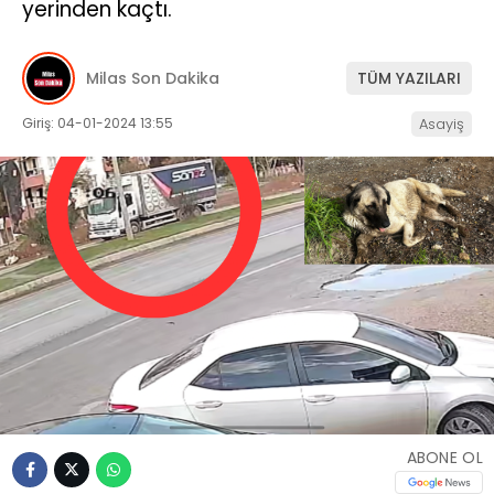
yerinden kaçtı.
İLETIŞIM
Milas Son Dakika
TÜM YAZILARI
KÜNYE
Giriş: 04-01-2024 13:55
Asayiş
WhatsApp
İhbar Hattı
Facebook
Instagram
ABONE OL