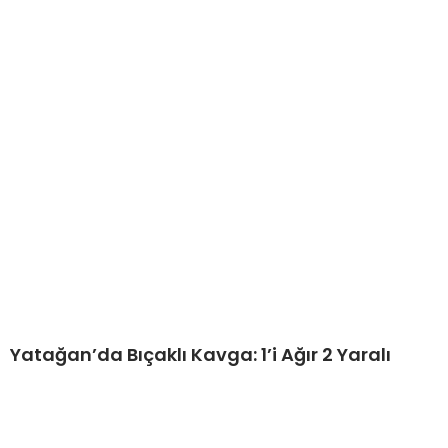
Yatağan’da Bıçaklı Kavga: 1’i Ağır 2 Yaralı