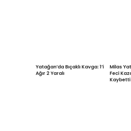
Yatağan’da Bıçaklı Kavga: 1’i
Milas Ya
Ağır 2 Yaralı
Feci Kaza
Kaybetti