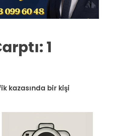
Milas
Muğla’dan
Asayiş
arptı: 1
Gündem
Ekonomi
Spor
k kazasında bir kişi
Vefat
Genel
İletişim
Künye