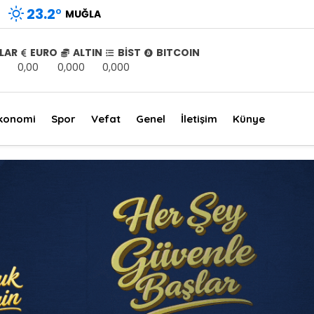
23.2
°
MUĞLA
LAR
EURO
ALTIN
BİST
BITCOIN
0,00
0,000
0,000
konomi
Spor
Vefat
Genel
İletişim
Künye