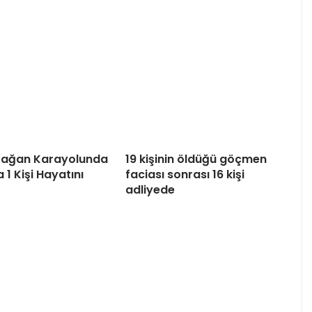
tağan Karayolunda
19 kişinin öldüğü göçmen
 1 Kişi Hayatını
faciası sonrası 16 kişi
adliyede