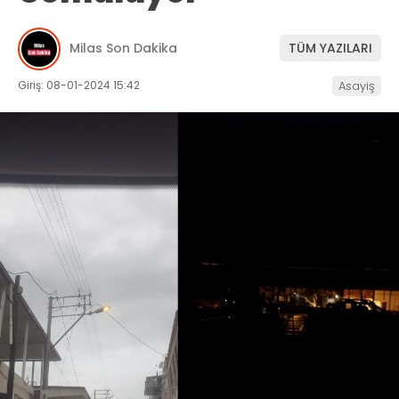
İLETIŞIM
Milas Son Dakika
TÜM YAZILARI
KÜNYE
Giriş: 08-01-2024 15:42
Asayiş
WhatsApp
İhbar Hattı
Facebook
Instagram