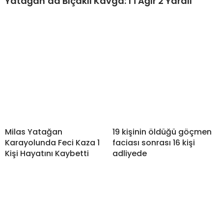
Yatağan’da Bıçaklı Kavga: 1’i Ağır 2 Yaralı
Milas Yatağan
19 kişinin öldüğü göçmen
Karayolunda Feci Kaza 1
faciası sonrası 16 kişi
Kişi Hayatını Kaybetti
adliyede