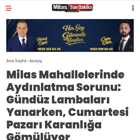
26.7
°
MUĞLA
GALERİ
VİDEO
YAZARLAR
MILAS
Ana Sayfa
›
Asayiş
MUĞLA’DAN
Milas Mahallelerinde
ASAYIŞ
Aydınlatma Sorunu:
GÜNDEM
Gündüz Lambaları
EKONOMI
Yanarken, Cumartesi
SPOR
Pazarı Karanlığa
VEFAT
Gömülüyor
GENEL