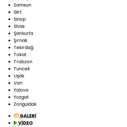
Samsun
Siirt
Sinop
Sivas
Şanlıurfa
Şırnak
Tekirdağ
Tokat
Trabzon
Tunceli
Uşak
Van
Yalova
Yozgat
Zonguldak
GALERİ
VİDEO