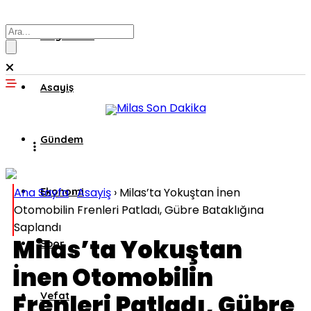
Muğla’dan
Asayiş
Gündem
Ana Sayfa
Ekonomi
›
Asayiş
›
Milas’ta Yokuştan İnen
Otomobilin Frenleri Patladı, Gübre Bataklığına
Saplandı
Milas’ta Yokuştan
Spor
İnen Otomobilin
Frenleri Patladı, Gübre
Vefat