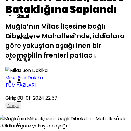
Bataklığına Saplandı
Genel
Muğla’nın Milas ilçesine bağlı
Dibekdere Mahallesi’nde, iddialara
İletişim
göre yokuştan aşağı inen bir
otomobilin frenleri patladı.
Künye
Milas Son Dakika
TÜM YAZILARI
Giriş: 08-01-2024 22:57
Asayiş