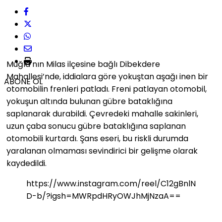
Muğla’nın Milas ilçesine bağlı Dibekdere
Mahallesi’nde, iddialara göre yokuştan aşağı inen bir
ABONE OL
otomobilin frenleri patladı. Freni patlayan otomobil,
yokuşun altında bulunan gübre bataklığına
saplanarak durabildi. Çevredeki mahalle sakinleri,
uzun çaba sonucu gübre bataklığına saplanan
otomobili kurtardı. Şans eseri, bu riskli durumda
yaralanan olmaması sevindirici bir gelişme olarak
kaydedildi.
https://www.instagram.com/reel/C12gBnlN
D-b/?igsh=MWRpdHRyOWJhMjNzaA==