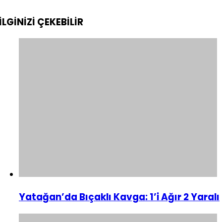
İLGİNİZİ
ÇEKEBİLİR
Yatağan’da Bıçaklı Kavga: 1’i Ağır 2 Yaralı