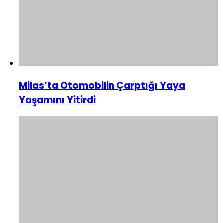
Milas’ta Otomobilin Çarptığı Yaya
Yaşamını Yitirdi