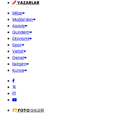
YAZARLAR
Milas
Muğla’dan
Asayiş
Gündem
Ekonomi
Spor
Vefat
Genel
İletişim
Künye
FOTO
GALERİ