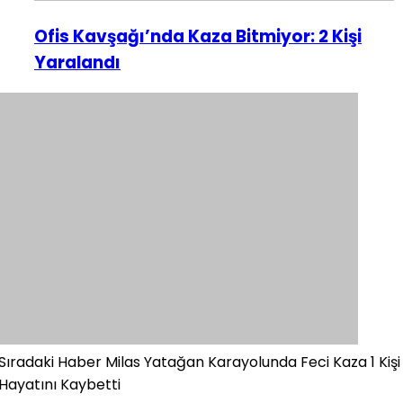
Ofis Kavşağı’nda Kaza Bitmiyor: 2 Kişi
Yaralandı
Sıradaki Haber
Milas Yatağan Karayolunda Feci Kaza 1 Kişi
Hayatını Kaybetti