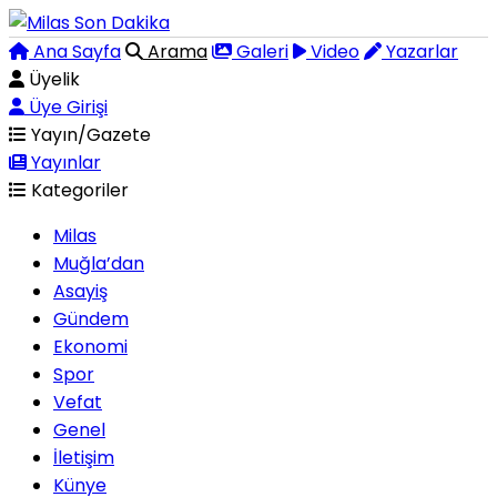
Ana Sayfa
Arama
Galeri
Video
Yazarlar
Üyelik
Üye Girişi
Yayın/Gazete
Yayınlar
Kategoriler
Milas
Muğla’dan
Asayiş
Gündem
Ekonomi
Spor
Vefat
Genel
İletişim
Künye