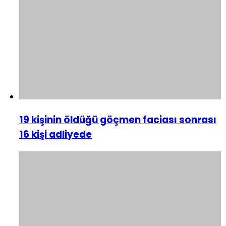
19 kişinin öldüğü göçmen faciası sonrası
16 kişi adliyede