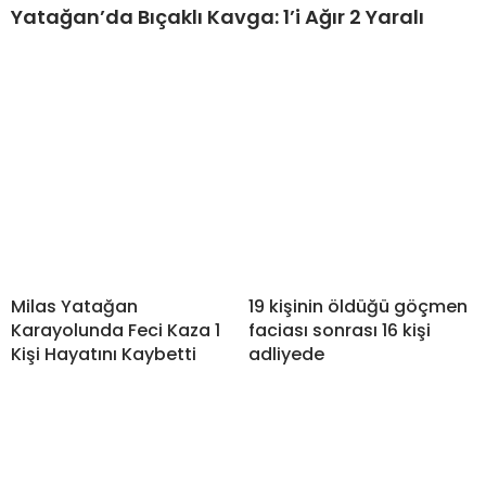
Yatağan’da Bıçaklı Kavga: 1’i Ağır 2 Yaralı
Milas Yatağan
19 kişinin öldüğü göçmen
Karayolunda Feci Kaza 1
faciası sonrası 16 kişi
Kişi Hayatını Kaybetti
adliyede