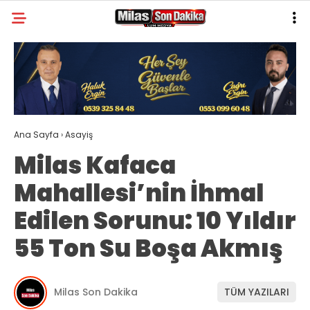
20.3
°
MUĞLA
GALERİ
VİDEO
YAZARLAR
MILAS
Ana Sayfa
›
Asayiş
MUĞLA’DAN
Milas Kafaca
ASAYIŞ
Mahallesi’nin İhmal
GÜNDEM
Edilen Sorunu: 10 Yıldır
EKONOMI
55 Ton Su Boşa Akmış
SPOR
VEFAT
Milas Son Dakika
TÜM YAZILARI
GENEL