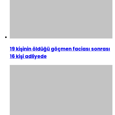
19 kişinin öldüğü göçmen faciası sonrası
16 kişi adliyede