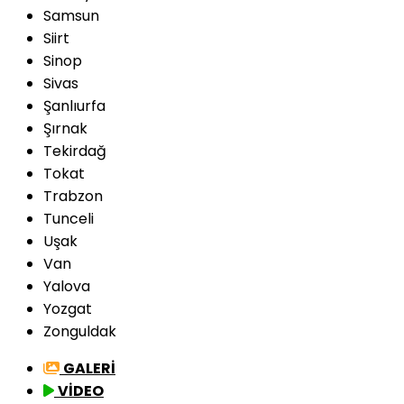
Samsun
Siirt
Sinop
Sivas
Şanlıurfa
Şırnak
Tekirdağ
Tokat
Trabzon
Tunceli
Uşak
Van
Yalova
Yozgat
Zonguldak
GALERİ
VİDEO