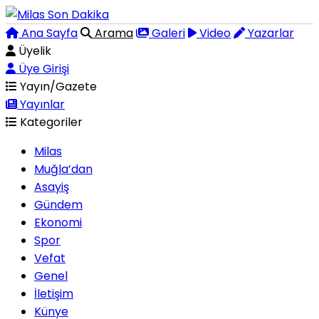
Ana Sayfa
Arama
Galeri
Video
Yazarlar
Üyelik
Üye Girişi
Yayın/Gazete
Yayınlar
Kategoriler
Milas
Muğla’dan
Asayiş
Gündem
Ekonomi
Spor
Vefat
Genel
İletişim
Künye