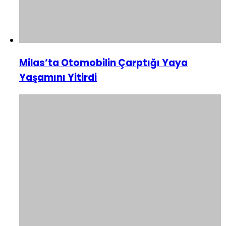
Milas’ta Otomobilin Çarptığı Yaya
Yaşamını Yitirdi