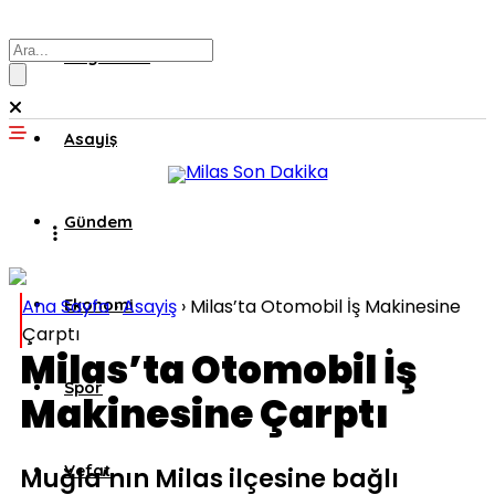
Muğla’dan
Asayiş
Gündem
Ana Sayfa
Ekonomi
›
Asayiş
›
Milas’ta Otomobil İş Makinesine
Çarptı
Milas’ta Otomobil İş
Spor
Makinesine Çarptı
Vefat
Muğla’nın Milas ilçesine bağlı