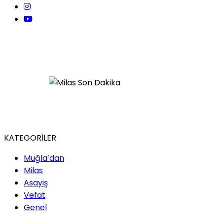
KATEGORİLER
Muğla’dan
Milas
Asayiş
Vefat
Genel