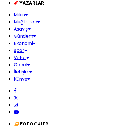
YAZARLAR
Milas
Muğla’dan
Asayiş
Gündem
Ekonomi
Spor
Vefat
Genel
İletişim
Künye
FOTO
GALERİ