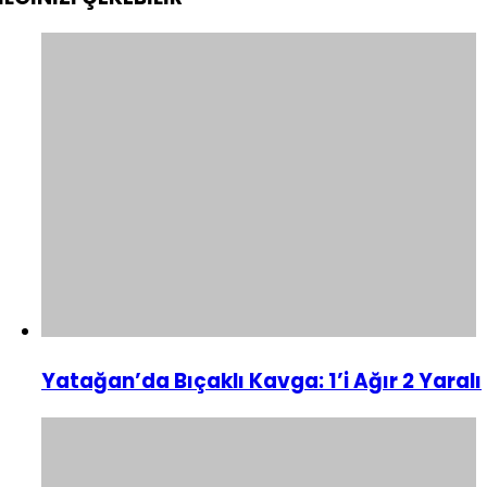
Yatağan’da Bıçaklı Kavga: 1’i Ağır 2 Yaralı