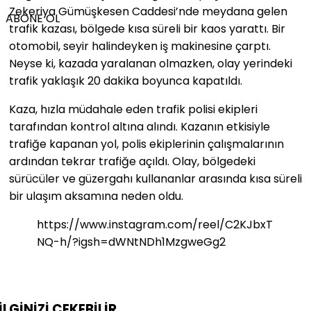
Zekeriya Gümüşkesen Caddesi’nde meydana gelen
ABONE OL
trafik kazası, bölgede kısa süreli bir kaos yarattı. Bir
otomobil, seyir halindeyken iş makinesine çarptı.
Neyse ki, kazada yaralanan olmazken, olay yerindeki
trafik yaklaşık 20 dakika boyunca kapatıldı.
Kaza, hızla müdahale eden trafik polisi ekipleri
tarafından kontrol altına alındı. Kazanın etkisiyle
trafiğe kapanan yol, polis ekiplerinin çalışmalarının
ardından tekrar trafiğe açıldı. Olay, bölgedeki
sürücüler ve güzergahı kullananlar arasında kısa süreli
bir ulaşım aksamına neden oldu.
https://www.instagram.com/reel/C2KJbxT
NQ-h/?igsh=dWNtNDh1MzgweGg2
İLGİNİZİ
ÇEKEBİLİR