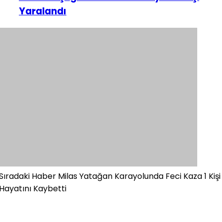
Yaralandı
Sıradaki Haber
Milas Yatağan Karayolunda Feci Kaza 1 Kişi
Hayatını Kaybetti