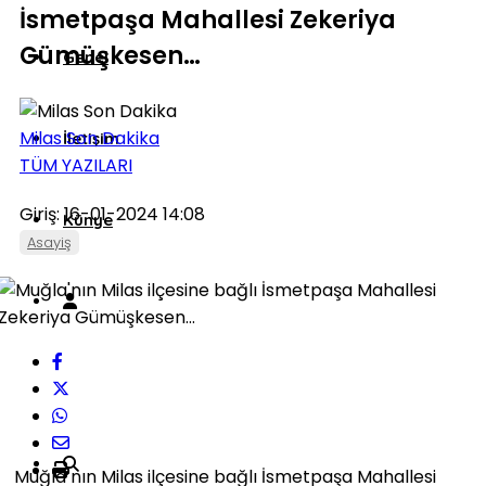
İsmetpaşa Mahallesi Zekeriya
Gümüşkesen…
Genel
Milas Son Dakika
İletişim
TÜM YAZILARI
Giriş: 16-01-2024 14:08
Künye
Asayiş
Muğla’nın Milas ilçesine bağlı İsmetpaşa Mahallesi