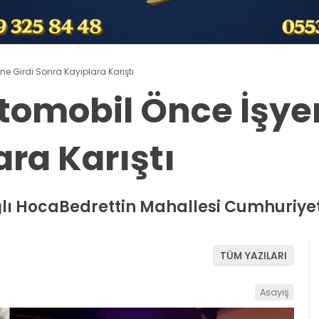
ine Girdi Sonra Kayıplara Karıştı
Otomobil Önce İşyer
ra Karıştı
ağlı HocaBedrettin Mahallesi Cumhuriy
TÜM YAZILARI
Asayiş