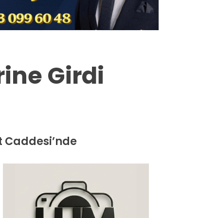
Milas
Muğla’dan
Asayiş
ine Girdi
Gündem
Ekonomi
Spor
et Caddesi’nde
Vefat
Genel
İletişim
Künye