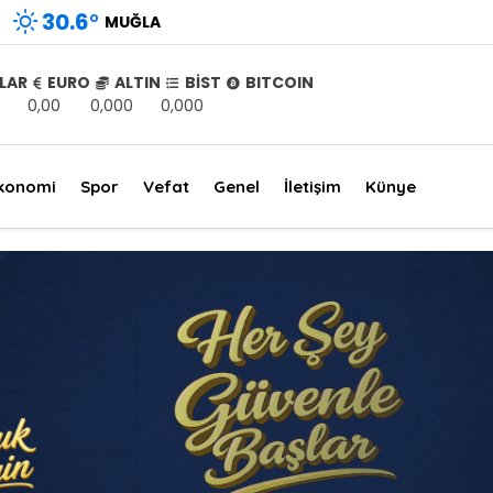
30.6
°
MUĞLA
LAR
EURO
ALTIN
BİST
BITCOIN
0,00
0,000
0,000
konomi
Spor
Vefat
Genel
İletişim
Künye