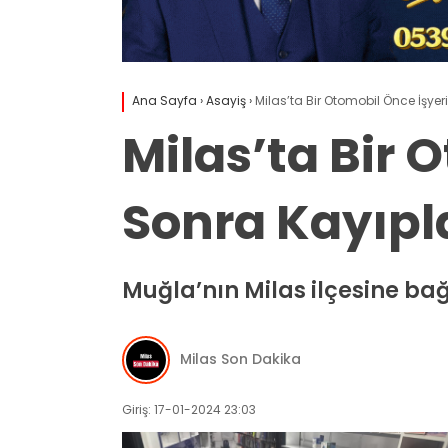
Ana Sayfa
›
Asayiş
›
Milas’ta Bir Otomobil Önce İşyer
Milas’ta Bir 
Sonra Kayıpla
Muğla’nın Milas ilçesine b
Milas Son Dakika
Giriş: 17-01-2024 23:03