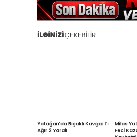
İLGİNİZİ
ÇEKEBİLİR
Yatağan’da Bıçaklı Kavga: 1’i
Milas Ya
Ağır 2 Yaralı
Feci Kaza