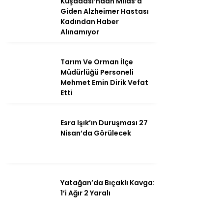
Kuşadası’ndan Milas’a
Giden Alzheimer Hastası
Kadından Haber
Alınamıyor
Instagram
Tarım Ve Orman İlçe
Müdürlüğü Personeli
Youtube
Mehmet Emin Dirik Vefat
Etti
Esra Işık’ın Duruşması 27
Nisan’da Görülecek
Yatağan’da Bıçaklı Kavga:
1’i Ağır 2 Yaralı