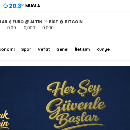
20.3
°
MUĞLA
LAR
EURO
ALTIN
BİST
BITCOIN
0,00
0,000
0,000
konomi
Spor
Vefat
Genel
İletişim
Künye