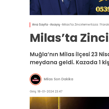
Ana Sayfa
›
Asayiş
›
Milas’ta Zincirleme Kaza: 1Yaralı
Milas’ta Zinc
Muğla’nın Milas ilçesi 23 N
meydana geldi. Kazada 1 kiş
Milas Son Dakika
Giriş: 18-01-2024 23:47