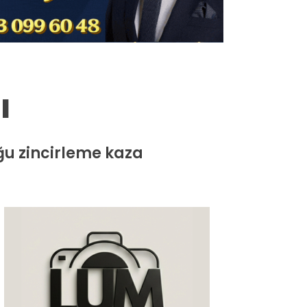
Milas
Muğla’dan
Asayiş
ı
Gündem
Ekonomi
ğu zincirleme kaza
Spor
Vefat
Genel
İletişim
Künye