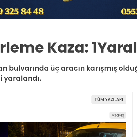
irleme Kaza: 1Yaral
isan bulvarında üç aracın karışmış oldu
i yaralandı.
TÜM YAZILARI
Asayiş