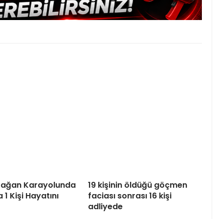
tağan Karayolunda
19 kişinin öldüğü göçmen
 1 Kişi Hayatını
faciası sonrası 16 kişi
adliyede