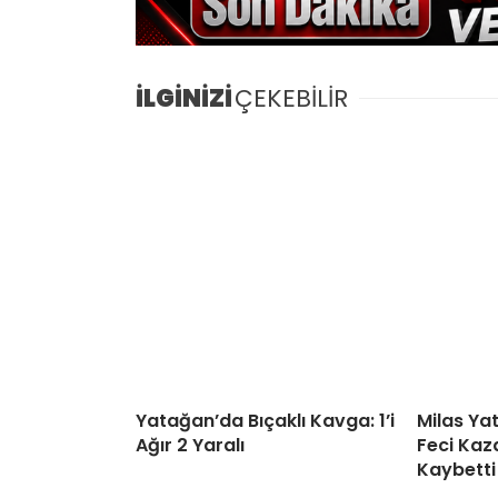
İLGİNİZİ
ÇEKEBİLİR
Yatağan’da Bıçaklı Kavga: 1’i
Milas Ya
Ağır 2 Yaralı
Feci Kaza
Kaybetti