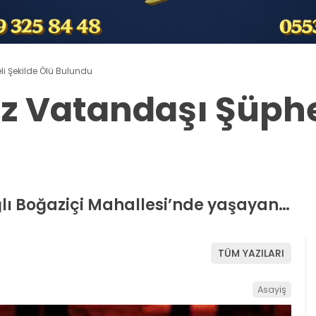
li Şekilde Ölü Bulundu
liz Vatandaşı Şüphe
ğlı Boğaziçi Mahallesi’nde yaşayan…
TÜM YAZILARI
Asayiş