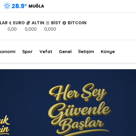
28.9
°
MUĞLA
LAR
EURO
ALTIN
BİST
BITCOIN
0,00
0,000
0,000
konomi
Spor
Vefat
Genel
İletişim
Künye