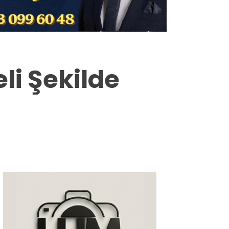
Milas
Muğla’dan
Asayiş
li Şekilde
Gündem
Ekonomi
Spor
Vefat
Genel
İletişim
Künye