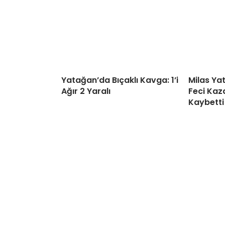
Yatağan’da Bıçaklı Kavga: 1’i
Milas Ya
Ağır 2 Yaralı
Feci Kaza
Kaybetti