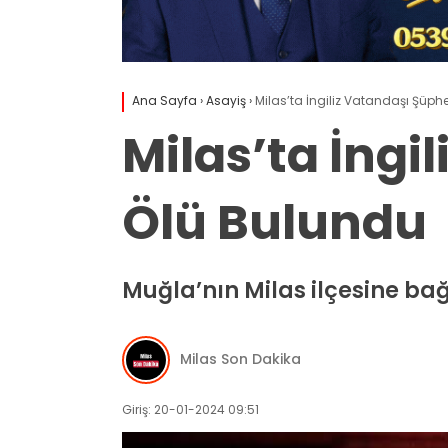
Ana Sayfa
›
Asayiş
›
Milas’ta İngiliz Vatandaşı Şüphe
Milas’ta İngi
Ölü Bulundu
Muğla’nın Milas ilçesine ba
Milas Son Dakika
Giriş: 20-01-2024 09:51