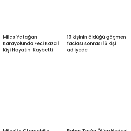
Milas Yatağan
19 kişinin öldüğü göçmen
Karayolunda Feci Kaza 1
faciası sonrası 16 kişi
Kişi Hayatını Kaybetti
adliyede
Milas’ta Otomobilin
Bahar Taş’ın Ölüm Nedeni