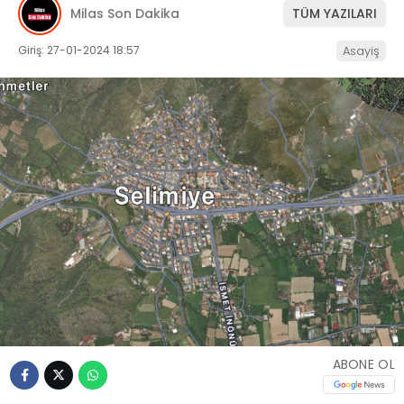
Milas Son Dakika
TÜM YAZILARI
İLETIŞIM
Giriş: 27-01-2024 18:57
Asayiş
KÜNYE
WhatsApp
İhbar Hattı
Facebook
Instagram
ABONE OL