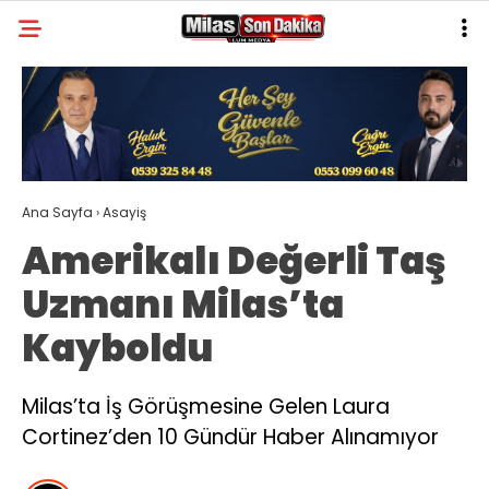
22.8
°
MUĞLA
GALERİ
VİDEO
YAZARLAR
MILAS
Ana Sayfa
›
Asayiş
MUĞLA’DAN
Amerikalı Değerli Taş
ASAYIŞ
Uzmanı Milas’ta
GÜNDEM
Kayboldu
EKONOMI
SPOR
Milas’ta İş Görüşmesine Gelen Laura
Cortinez’den 10 Gündür Haber Alınamıyor
VEFAT
GENEL