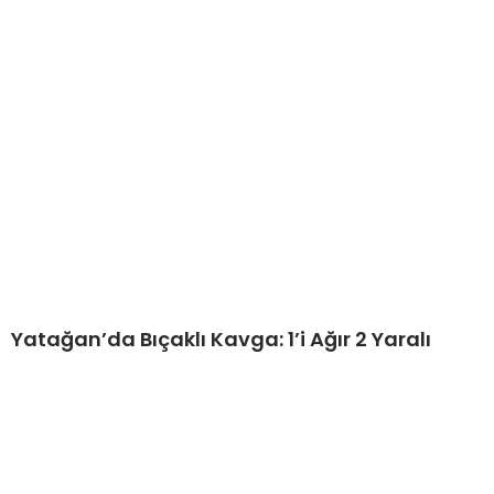
Yatağan’da Bıçaklı Kavga: 1’i Ağır 2 Yaralı