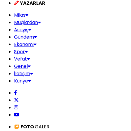
YAZARLAR
Milas
Muğla’dan
Asayiş
Gündem
Ekonomi
Spor
Vefat
Genel
İletişim
Künye
FOTO
GALERİ