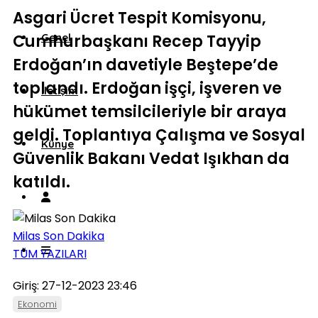
Asgari Ücret Tespit Komisyonu,
Cumhurbaşkanı Recep Tayyip
Genel
Erdoğan’ın davetiyle Beştepe’de
toplandı. Erdoğan işçi, işveren ve
İletişim
hükümet temsilcileriyle bir araya
geldi. Toplantıya Çalışma ve Sosyal
Künye
Güvenlik Bakanı Vedat Işıkhan da
katıldı.
Milas Son Dakika
TÜM YAZILARI
Giriş: 27-12-2023 23:46
Ekonomi