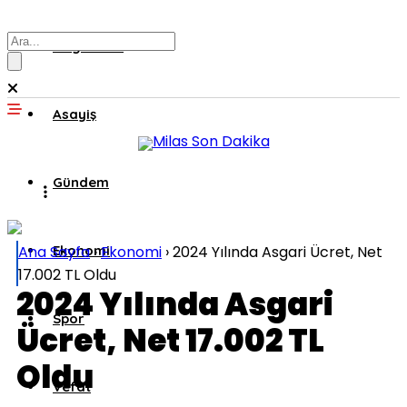
Muğla’dan
Asayiş
Gündem
Ana Sayfa
Ekonomi
›
Ekonomi
›
2024 Yılında Asgari Ücret, Net
17.002 TL Oldu
2024 Yılında Asgari
Spor
Ücret, Net 17.002 TL
Oldu
Vefat