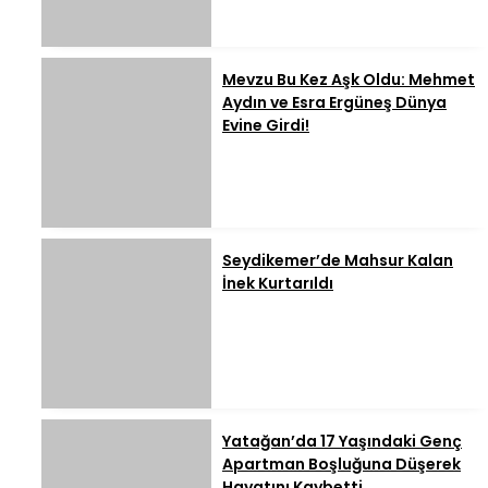
Mevzu Bu Kez Aşk Oldu: Mehmet
Aydın ve Esra Ergüneş Dünya
Evine Girdi!
Seydikemer’de Mahsur Kalan
İnek Kurtarıldı
Yatağan’da 17 Yaşındaki Genç
Apartman Boşluğuna Düşerek
Hayatını Kaybetti