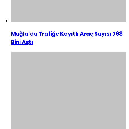
Muğla’da Trafiğe Kayıtlı Araç Sayısı 768
Bini Aştı