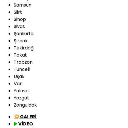
Samsun
Siirt
Sinop
Sivas
Şanlıurfa
Şırnak
Tekirdağ
Tokat
Trabzon
Tunceli
Uşak
Van
Yalova
Yozgat
Zonguldak
GALERİ
VİDEO