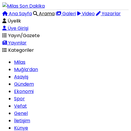
Ana Sayfa
Arama
Galeri
Video
Yazarlar
Üyelik
Üye Girişi
Yayın/Gazete
Yayınlar
Kategoriler
Milas
Muğla’dan
Asayiş
Gündem
Ekonomi
Spor
Vefat
Genel
İletişim
Künye