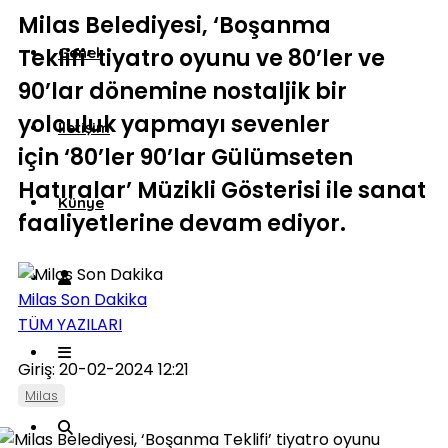
Milas Belediyesi, ‘Boşanma
Teklifi’ tiyatro oyunu ve 80’ler ve
Genel
90’lar dönemine nostaljik bir
yolculuk yapmayı sevenler
İletişim
için ‘80’ler 90’lar Gülümseten
Hatıralar’ Müzikli Gösterisi ile sanat
Künye
faaliyetlerine devam ediyor.
Milas Son Dakika
TÜM YAZILARI
Giriş: 20-02-2024 12:21
Milas