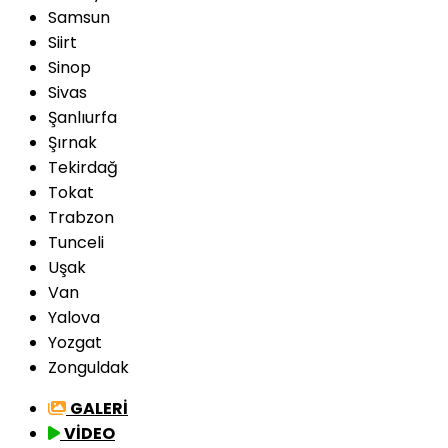
Samsun
Siirt
Sinop
Sivas
Şanlıurfa
Şırnak
Tekirdağ
Tokat
Trabzon
Tunceli
Uşak
Van
Yalova
Yozgat
Zonguldak
GALERİ
VİDEO