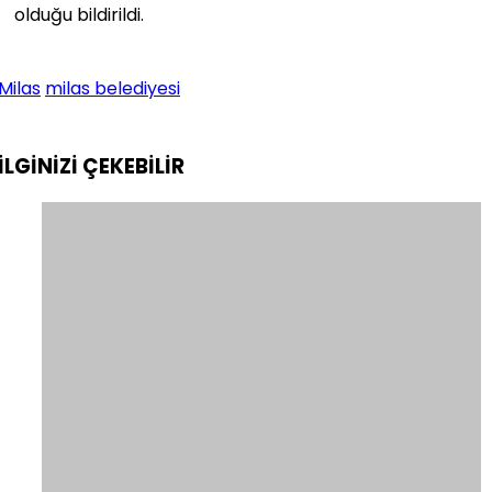
olduğu bildirildi.
Milas
milas belediyesi
İLGİNİZİ
ÇEKEBİLİR