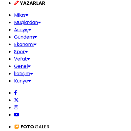
YAZARLAR
Milas
Muğla’dan
Asayiş
Gündem
Ekonomi
Spor
Vefat
Genel
İletişim
Künye
FOTO
GALERİ