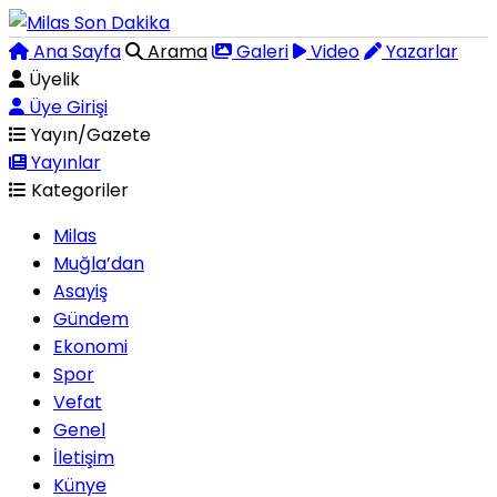
Ana Sayfa
Arama
Galeri
Video
Yazarlar
Üyelik
Üye Girişi
Yayın/Gazete
Yayınlar
Kategoriler
Milas
Muğla’dan
Asayiş
Gündem
Ekonomi
Spor
Vefat
Genel
İletişim
Künye