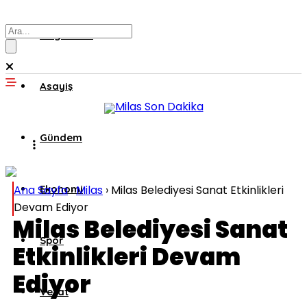
Muğla’dan
Asayiş
Gündem
Ana Sayfa
Ekonomi
›
Milas
›
Milas Belediyesi Sanat Etkinlikleri
Devam Ediyor
Milas Belediyesi Sanat
Spor
Etkinlikleri Devam
Ediyor
Vefat