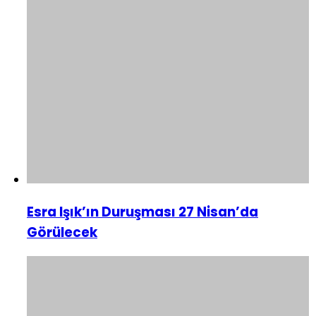
Esra Işık’ın Duruşması 27 Nisan’da
Görülecek