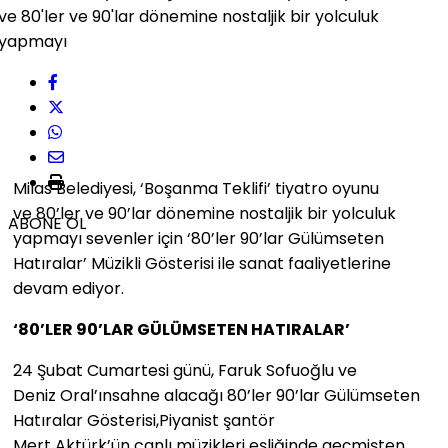
Milas Belediyesi, ‘Boşanma Teklifi’ tiyatro oyunu
ve 80’ler ve 90’lar dönemine nostaljik bir yolculuk
ABONE OL
yapmayı sevenler için ‘80’ler 90’lar Gülümseten
Hatıralar’ Müzikli Gösterisi ile sanat faaliyetlerine
devam ediyor.
‘80’LER 90’LAR GÜLÜMSETEN HATIRALAR’
24 Şubat Cumartesi günü, Faruk Sofuoğlu ve
Deniz Oral’ınsahne alacağı 80’ler 90’lar Gülümseten
Hatıralar Gösterisi,Piyanist şantör
Mert Aktürk’ün canlı müzikleri eşliğinde geçmişten