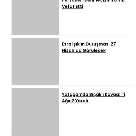
Personeli Mehmet Emin Dirik
Vefat Etti
Esra Işık’ın Duruşması 27
Nisan’da Görülecek
Yatağan’da Bıçaklı Kavga: 1’i
Ağır 2 Yaralı