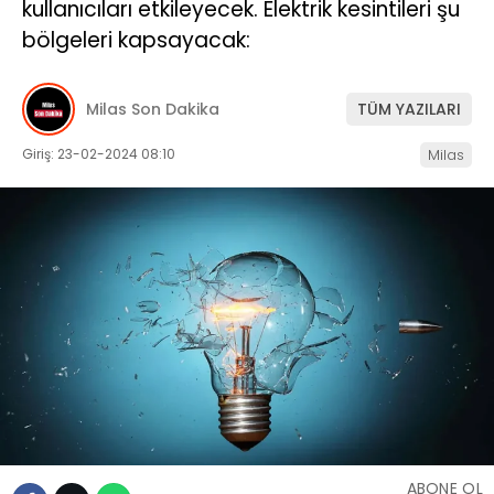
kullanıcıları etkileyecek. Elektrik kesintileri şu
bölgeleri kapsayacak:
İLETIŞIM
KÜNYE
Milas Son Dakika
TÜM YAZILARI
Giriş: 23-02-2024 08:10
Milas
WhatsApp
İhbar Hattı
Facebook
Instagram
ABONE OL