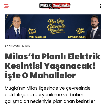
21.3
°
MUĞLA
GALERİ
VİDEO
YAZARLAR
MILAS
Ana Sayfa
›
Milas
MUĞLA’DAN
Milas’ta Planlı Elektrik
ASAYIŞ
Kesintisi Yaşanacak!
GÜNDEM
İşte O Mahalleler
EKONOMI
SPOR
Muğla’nın Milas ilçesinde ve çevresinde,
elektrik şebekesi yenileme ve bakım
VEFAT
çalışmaları nedeniyle planlanan kesintiler
GENEL