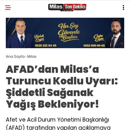
28.9
°
MUĞLA
GALERİ
VİDEO
YAZARLAR
MILAS
Ana Sayfa
›
Milas
MUĞLA’DAN
AFAD’dan Milas’a
ASAYIŞ
Turuncu Kodlu Uyarı:
GÜNDEM
Şiddetli Sağanak
EKONOMI
Yağış Bekleniyor!
SPOR
VEFAT
Afet ve Acil Durum Yönetimi Başkanlığı
(AFAD) tarafından yapılan açıklamaya
GENEL