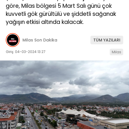
göre, Milas bölgesi 5 Mart Salı günü çok
İLETIŞIM
kuvvetli gök gürültülü ve şiddetli sağanak
yağışın etkisi altında kalacak.
KÜNYE
Milas Son Dakika
TÜM YAZILARI
WhatsApp
İhbar Hattı
Giriş: 04-03-2024 13:27
Milas
Facebook
Instagram