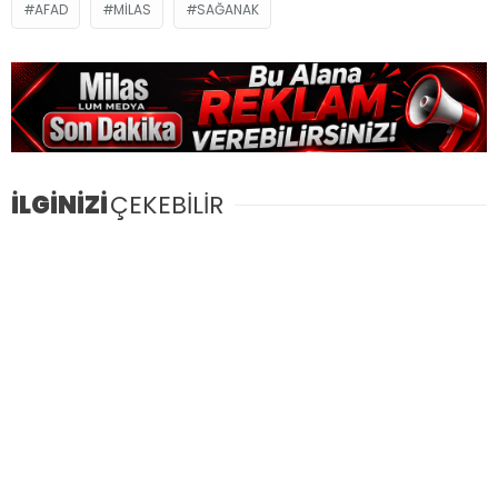
AFAD
MILAS
SAĞANAK
İLGİNİZİ
ÇEKEBİLİR