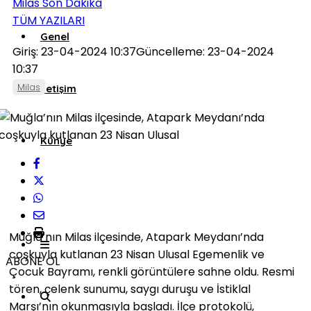
Milas Son Dakika
TÜM YAZILARI
Genel
Giriş: 23-04-2024 10:37
Güncelleme: 23-04-2024
10:37
Milas
İletişim
Künye
Muğla’nın Milas ilçesinde, Atapark Meydanı’nda
coşkuyla kutlanan 23 Nisan Ulusal Egemenlik ve
ABONE OL
Çocuk Bayramı, renkli görüntülere sahne oldu. Resmi
tören, çelenk sunumu, saygı duruşu ve İstiklal
Marşı’nın okunmasıyla başladı. İlçe protokolü,