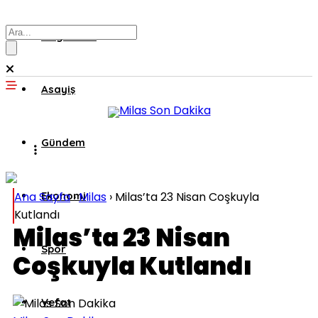
Muğla’dan
Asayiş
Gündem
Ana Sayfa
Ekonomi
›
Milas
›
Milas’ta 23 Nisan Coşkuyla
Kutlandı
Milas’ta 23 Nisan
Spor
Coşkuyla Kutlandı
Vefat