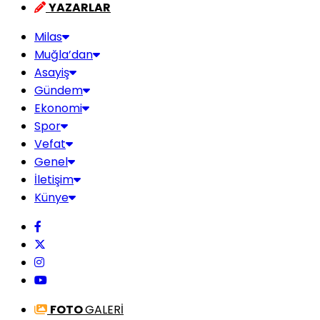
YAZARLAR
Milas
Muğla’dan
Asayiş
Gündem
Ekonomi
Spor
Vefat
Genel
İletişim
Künye
FOTO
GALERİ