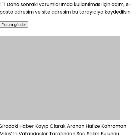
Daha sonraki yorumlarımda kullanılması için adım, e-
posta adresim ve site adresim bu tarayıcıya kaydedilsin.
Sıradaki Haber
Kayıp Olarak Aranan Hafize Kahraman
Milas’ta Vatandaşlar Tarafından Sağ Salim Bulundu