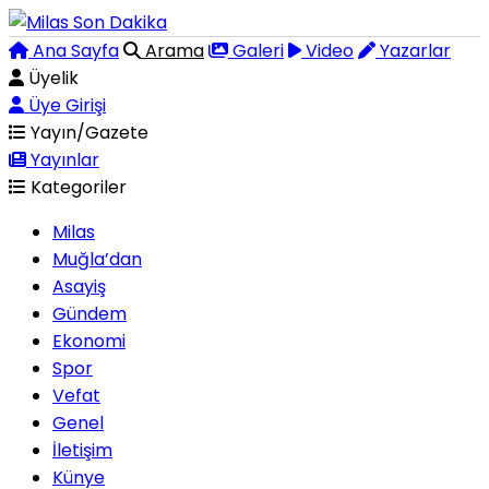
Ana Sayfa
Arama
Galeri
Video
Yazarlar
Üyelik
Üye Girişi
Yayın/Gazete
Yayınlar
Kategoriler
Milas
Muğla’dan
Asayiş
Gündem
Ekonomi
Spor
Vefat
Genel
İletişim
Künye