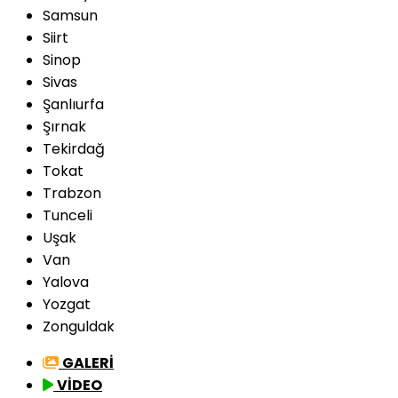
Samsun
Siirt
Sinop
Sivas
Şanlıurfa
Şırnak
Tekirdağ
Tokat
Trabzon
Tunceli
Uşak
Van
Yalova
Yozgat
Zonguldak
GALERİ
VİDEO