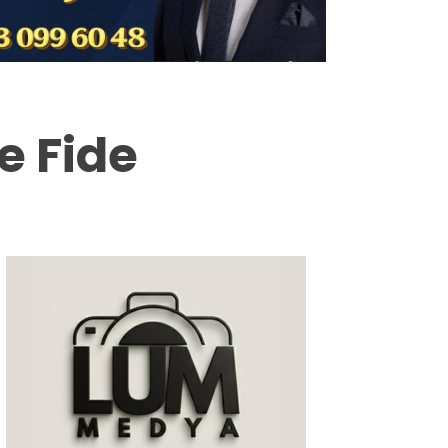
Milas
Muğla’dan
Asayiş
e Fide
Gündem
Ekonomi
Spor
Vefat
Genel
İletişim
Künye