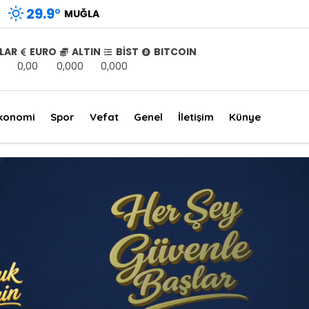
29.9
°
MUĞLA
LAR
EURO
ALTIN
BİST
BITCOIN
0,00
0,000
0,000
konomi
Spor
Vefat
Genel
İletişim
Künye