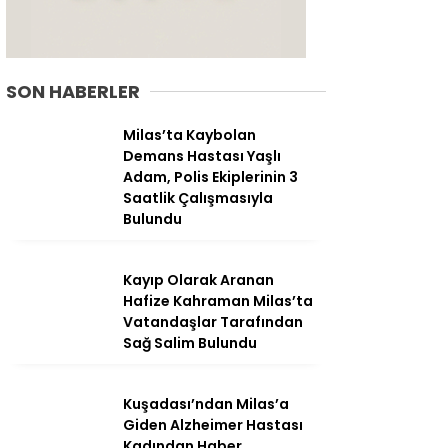
SON HABERLER
Milas’ta Kaybolan
Demans Hastası Yaşlı
Adam, Polis Ekiplerinin 3
Saatlik Çalışmasıyla
Bulundu
Kayıp Olarak Aranan
Hafize Kahraman Milas’ta
WhatsApp
Vatandaşlar Tarafından
İhbar Hattı
Sağ Salim Bulundu
Kuşadası’ndan Milas’a
Giden Alzheimer Hastası
Facebook
Kadından Haber