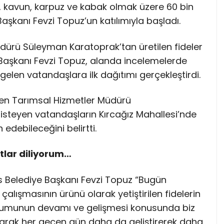
n, kavun, karpuz ve kabak olmak üzere 60 bin
Başkanı Fevzi Topuz’un katılımıyla başladı.
dürü Süleyman Karatoprak’tan üretilen fideler
e Başkanı Fevzi Topuz, alanda incelemelerde
elen vatandaşlara ilk dağıtımı gerçekleştirdi.
rten Tarımsal Hizmetler Müdürü
isteyen vatandaşların Kırcağız Mahallesi’nde
edebileceğini belirtti.
tlar diliyorum…
s Belediye Başkanı Fevzi Topuz “Bugün
lışmasının ürünü olarak yetiştirilen fidelerin
tohumunun devamı ve gelişmesi konusunda biz
arak her geçen gün daha da geliştirerek daha