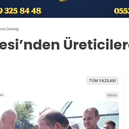
Fide Desteği
esi’nden Üreticiler
TÜM YAZILARI
:42
Milas