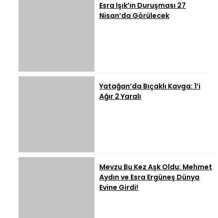
Esra Işık’ın Duruşması 27
Nisan’da Görülecek
Yatağan’da Bıçaklı Kavga: 1’i
Ağır 2 Yaralı
Mevzu Bu Kez Aşk Oldu: Mehmet
Aydın ve Esra Ergüneş Dünya
Evine Girdi!