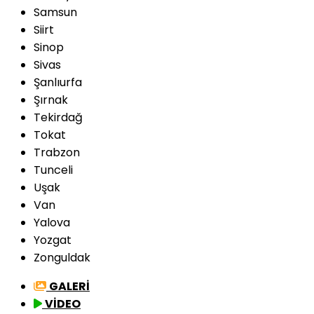
Samsun
Siirt
Sinop
Sivas
Şanlıurfa
Şırnak
Tekirdağ
Tokat
Trabzon
Tunceli
Uşak
Van
Yalova
Yozgat
Zonguldak
GALERİ
VİDEO