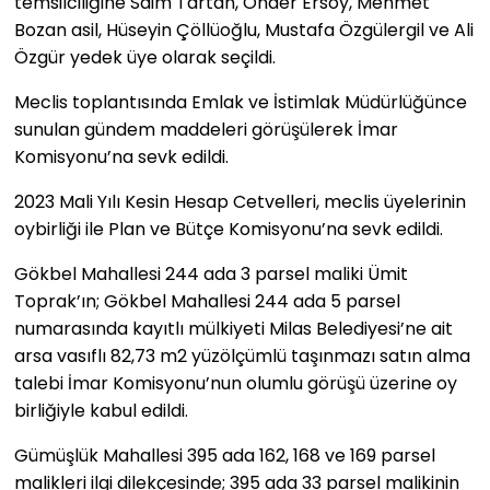
temsilciliğine Saim Tartan, Önder Ersoy, Mehmet
Bozan asil, Hüseyin Çöllüoğlu, Mustafa Özgülergil ve Ali
Özgür yedek üye olarak seçildi.
Meclis toplantısında Emlak ve İstimlak Müdürlüğünce
sunulan gündem maddeleri görüşülerek İmar
Komisyonu’na sevk edildi.
2023 Mali Yılı Kesin Hesap Cetvelleri, meclis üyelerinin
oybirliği ile Plan ve Bütçe Komisyonu’na sevk edildi.
Gökbel Mahallesi 244 ada 3 parsel maliki Ümit
Toprak’ın; Gökbel Mahallesi 244 ada 5 parsel
numarasında kayıtlı mülkiyeti Milas Belediyesi’ne ait
arsa vasıflı 82,73 m2 yüzölçümlü taşınmazı satın alma
talebi İmar Komisyonu’nun olumlu görüşü üzerine oy
birliğiyle kabul edildi.
Gümüşlük Mahallesi 395 ada 162, 168 ve 169 parsel
malikleri ilgi dilekçesinde; 395 ada 33 parsel malikinin