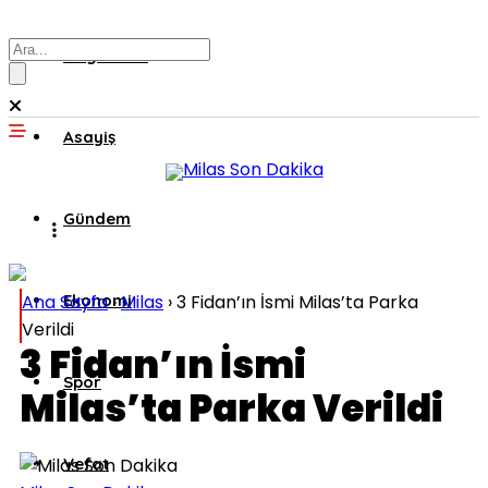
Muğla’dan
Asayiş
Gündem
Ana Sayfa
Ekonomi
›
Milas
›
3 Fidan’ın İsmi Milas’ta Parka
Verildi
3 Fidan’ın İsmi
Spor
Milas’ta Parka Verildi
Vefat