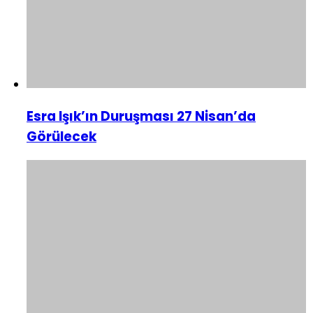
Esra Işık’ın Duruşması 27 Nisan’da
Görülecek