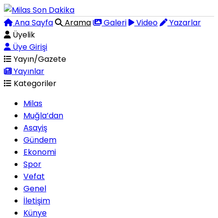
Ana Sayfa
Arama
Galeri
Video
Yazarlar
Üyelik
Üye Girişi
Yayın/Gazete
Yayınlar
Kategoriler
Milas
Muğla’dan
Asayiş
Gündem
Ekonomi
Spor
Vefat
Genel
İletişim
Künye