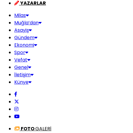
YAZARLAR
Milas
Muğla’dan
Asayiş
Gündem
Ekonomi
Spor
Vefat
Genel
İletişim
Künye
FOTO
GALERİ