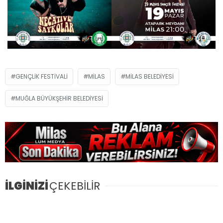
GENÇLIK FESTIVALI
MILAS
MILAS BELEDIYESI
MUĞLA BÜYÜKŞEHIR BELEDIYESI
İLGİNİZİ
ÇEKEBİLİR