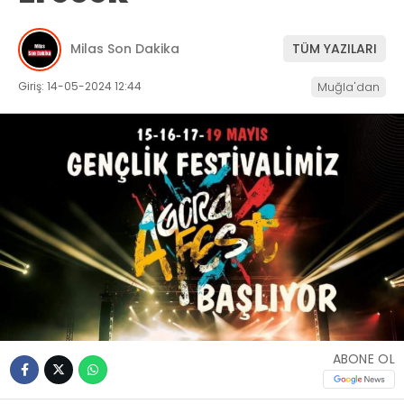
İLETIŞIM
Milas Son Dakika
TÜM YAZILARI
KÜNYE
Giriş: 14-05-2024 12:44
Muğla'dan
WhatsApp
İhbar Hattı
Facebook
Instagram
ABONE OL