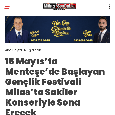
30.3
°
MUĞLA
GALERİ
VİDEO
YAZARLAR
MILAS
Ana Sayfa
›
Muğla'dan
MUĞLA’DAN
15 Mayıs’ta
ASAYIŞ
Menteşe’de Başlayan
GÜNDEM
Gençlik Festivali
EKONOMI
Milas’ta Sakiler
SPOR
Konseriyle Sona
VEFAT
Erecek
GENEL