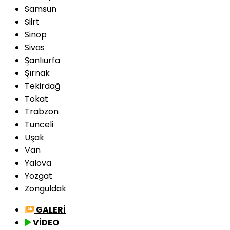
Samsun
Siirt
Sinop
Sivas
Şanlıurfa
Şırnak
Tekirdağ
Tokat
Trabzon
Tunceli
Uşak
Van
Yalova
Yozgat
Zonguldak
GALERİ
VİDEO