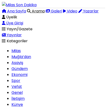
Ana Sayfa
Arama
Galeri
Video
Yazarlar
Üyelik
Üye Girişi
Yayın/Gazete
Yayınlar
Kategoriler
Milas
Muğla’dan
Asayiş
Gündem
Ekonomi
Spor
Vefat
Genel
İletişim
Künye