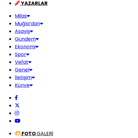
YAZARLAR
Milas
Muğla’dan
Asayiş
Gündem
Ekonomi
Spor
Vefat
Genel
İletişim
Künye
FOTO
GALERİ