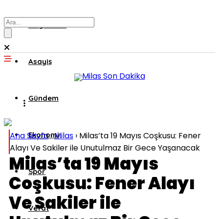
Muğla’dan
Asayiş
Gündem
Ana Sayfa
Ekonomi
›
Milas
›
Milas’ta 19 Mayıs Coşkusu: Fener
Alayı Ve Sakiler ile Unutulmaz Bir Gece Yaşanacak
Milas’ta 19 Mayıs
Spor
Coşkusu: Fener Alayı
Ve Sakiler ile
Vefat