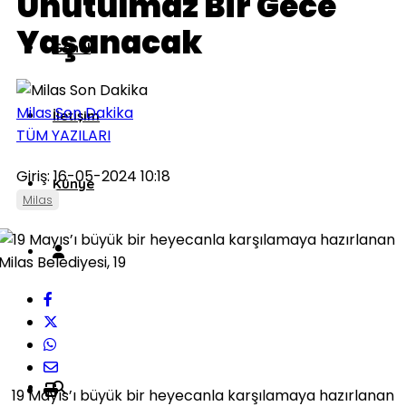
Unutulmaz Bir Gece
Yaşanacak
Genel
Milas Son Dakika
İletişim
TÜM YAZILARI
Giriş: 16-05-2024 10:18
Künye
Milas
19 Mayıs’ı büyük bir heyecanla karşılamaya hazırlanan