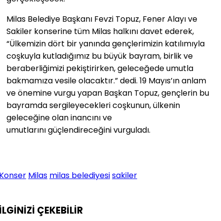
Milas Belediye Başkanı Fevzi Topuz, Fener Alayı ve
Sakiler konserine tüm Milas halkını davet ederek,
“Ülkemizin dört bir yanında gençlerimizin katılımıyla
coşkuyla kutladığımız bu büyük bayram, birlik ve
beraberliğimizi pekiştirirken, geleceğede umutla
bakmamıza vesile olacaktır.” dedi. 19 Mayıs’ın anlam
ve önemine vurgu yapan Başkan Topuz, gençlerin bu
bayramda sergileyecekleri coşkunun, ülkenin
geleceğine olan inancını ve
umutlarını güçlendireceğini vurguladı.
Konser
Milas
milas belediyesi
sakiler
İLGİNİZİ
ÇEKEBİLİR