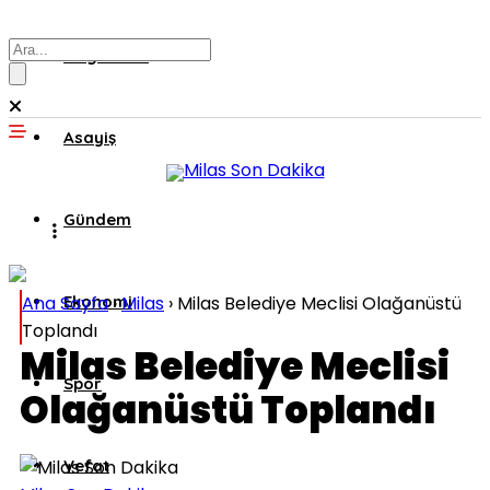
Muğla’dan
Asayiş
Gündem
Ana Sayfa
Ekonomi
›
Milas
›
Milas Belediye Meclisi Olağanüstü
Toplandı
Milas Belediye Meclisi
Spor
Olağanüstü Toplandı
Vefat