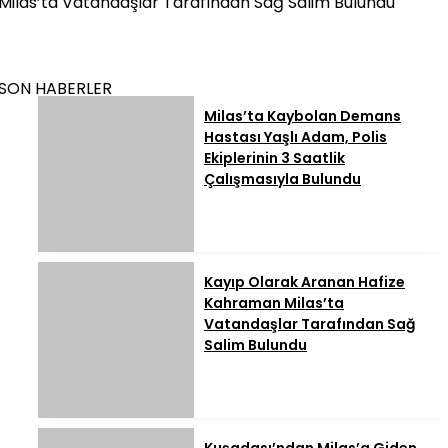
Milas’ta Vatandaşlar Tarafından Sağ Salim Bulundu
SON HABERLER
Milas’ta Kaybolan Demans
Hastası Yaşlı Adam, Polis
Ekiplerinin 3 Saatlik
Çalışmasıyla Bulundu
Kayıp Olarak Aranan Hafize
Kahraman Milas’ta
Vatandaşlar Tarafından Sağ
Salim Bulundu