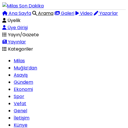
Ana Sayfa
Arama
Galeri
Video
Yazarlar
Üyelik
Üye Girişi
Yayın/Gazete
Yayınlar
Kategoriler
Milas
Muğla’dan
Asayiş
Gündem
Ekonomi
Spor
Vefat
Genel
İletişim
Künye