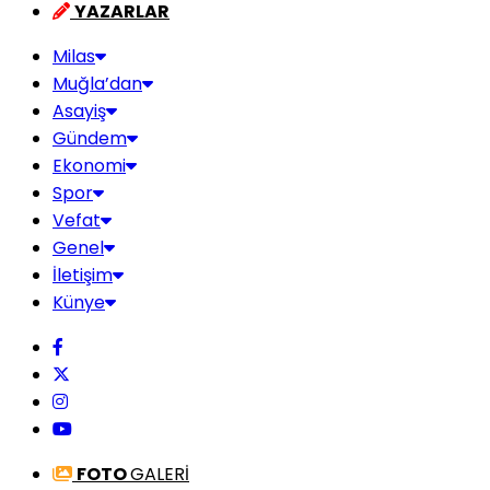
YAZARLAR
Milas
Muğla’dan
Asayiş
Gündem
Ekonomi
Spor
Vefat
Genel
İletişim
Künye
FOTO
GALERİ