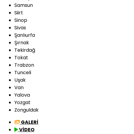
Samsun
Siirt
Sinop
Sivas
Şanlıurfa
Şırnak
Tekirdağ
Tokat
Trabzon
Tunceli
Uşak
Van
Yalova
Yozgat
Zonguldak
GALERİ
VİDEO