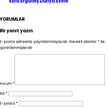
Esra Ergüneş Dünya Evine
YORUMLAR
Bir yanıt yazın
E-posta adresiniz yayınlanmayacak.
Gerekli alanlar
*
ile
işaretlenmişlerdir
Yorum
*
Ad
*
E-posta
*