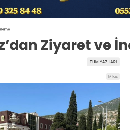
celeme
’dan Ziyaret ve İ
TÜM YAZILARI
Milas