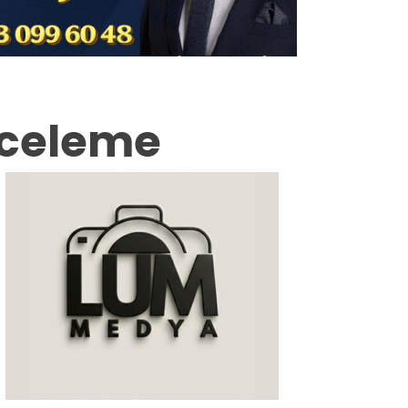
Milas
Muğla’dan
Asayiş
nceleme
Gündem
Ekonomi
Spor
Vefat
Genel
İletişim
Künye