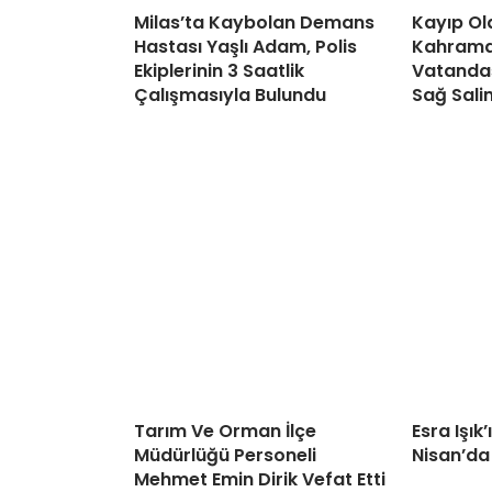
Milas’ta Kaybolan Demans
Kayıp Ol
Hastası Yaşlı Adam, Polis
Kahraman
Ekiplerinin 3 Saatlik
Vatandaş
Çalışmasıyla Bulundu
Sağ Sali
Tarım Ve Orman İlçe
Esra Işık
Müdürlüğü Personeli
Nisan’da
Mehmet Emin Dirik Vefat Etti