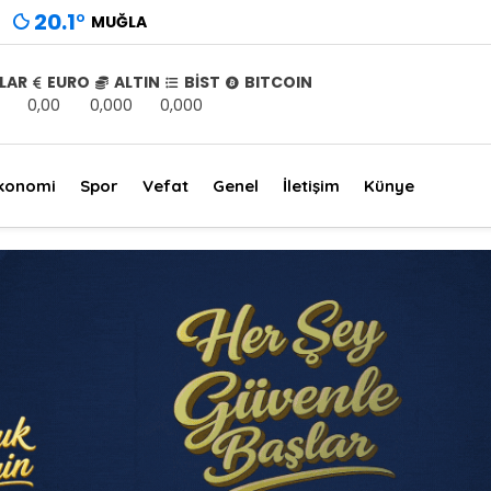
20.1
°
MUĞLA
LAR
EURO
ALTIN
BİST
BITCOIN
0,00
0,000
0,000
konomi
Spor
Vefat
Genel
İletişim
Künye