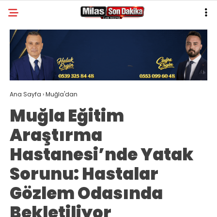
31.6
°
MUĞLA
GALERİ
VİDEO
YAZARLAR
MILAS
Ana Sayfa
›
Muğla'dan
MUĞLA’DAN
Muğla Eğitim
ASAYIŞ
Araştırma
GÜNDEM
Hastanesi’nde Yatak
EKONOMI
Sorunu: Hastalar
SPOR
Gözlem Odasında
VEFAT
Bekletiliyor
GENEL